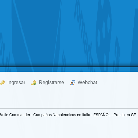
  Ingresar
  Registrarse
  Webchat
Battle Commander - Campañas Napoleónicas en Italia - ESPAÑOL - Pronto en GF