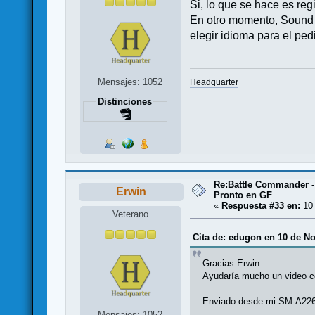
Si, lo que se hace es re
En otro momento, Sound 
elegir idioma para el pe
Mensajes: 1052
Headquarter
Distinciones
Re:Battle Commander -
Erwin
Pronto en GF
«
Respuesta #33 en:
10 
Veterano
Cita de: edugon en 10 de No
Gracias Erwin
Ayudaría mucho un video co
Enviado desde mi SM-A226
Mensajes: 1052