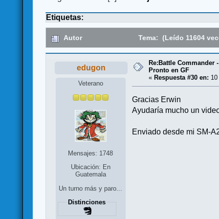
Etiquetas:
Autor
Tema: (Leído 11604 vec
Re:Battle Commander -
edugon
Pronto en GF
«
Respuesta #30 en:
10 
Veterano
Gracias Erwin
Ayudaría mucho un video 
Enviado desde mi SM-A
Mensajes: 1748
Ubicación: En
Guatemala
Un turno más y paro...
Distinciones