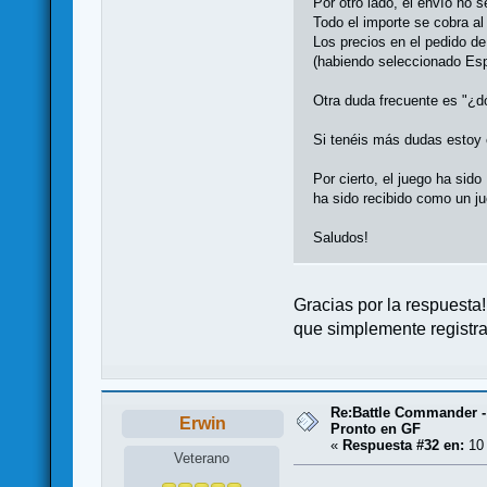
Por otro lado, el envío no
Todo el importe se cobra al
Los precios en el pedido de
(habiendo seleccionado Es
Otra duda frecuente es "¿d
Si tenéis más dudas estoy 
Por cierto, el juego ha sid
ha sido recibido como un j
Saludos!
Gracias por la respuesta!
que simplemente registra
Re:Battle Commander -
Erwin
Pronto en GF
«
Respuesta #32 en:
10 
Veterano