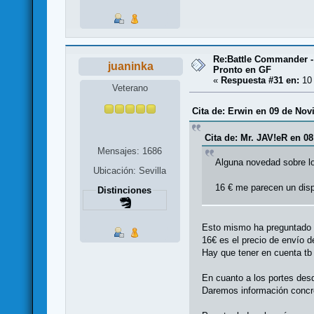
Re:Battle Commander -
juaninka
Pronto en GF
«
Respuesta #31 en:
10 
Veterano
Cita de: Erwin en 09 de Nov
Cita de: Mr. JAV!eR en 0
Mensajes: 1686
Alguna novedad sobre lo
Ubicación: Sevilla
16 € me parecen un disp
Distinciones
Esto mismo ha preguntado 
16€ es el precio de envío 
Hay que tener en cuenta tb
En cuanto a los portes des
Daremos información concr