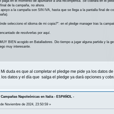
 se paga en el momento de apuntarse a una recompensa. Se cobrara en el pl
 final de la campaña, no ahora.
 apoyo a la campaña son SIN IVA, hasta que se llega a la pantalla final de c
paña).
ónde selecciono el idioma de mi copia?": en el pledge manager tras la campa
encantado de resolverlas por aquí.
o MUY BIEN acogido en Batalladores. Dio tiempo a jugar alguna partida y la g
uego muy interesante.
 Mi duda es que al completar el pledge me pide ya los datos de 
 los datos y el día que salga el pledge ya dará opciones y cobr
 Campañas Napoleónicas en Italia - ESPAÑOL -
de Noviembre de 2024, 23:50:59 »