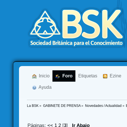
  Inicio
  Foro
Etiquetas
  Ezine
  Ayuda
La BSK
»
GABINETE DE PRENSA
»
Novedades / Actualidad
»
Páginas:
<<
1
2
[
3
]
Ir Abajo