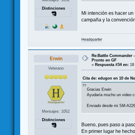
Distinciones
Mi intención es hacer un
campaña y la convención
Headquarter
Re:Battle Commander -
Erwin
Pronto en GF
«
Respuesta #34 en:
18 
Veterano
Cita de: edugon en 10 de No
Gracias Erwin
Ayudaría mucho un video co
Enviado desde mi SM-A226
Mensajes: 1052
Distinciones
Bueno, pues paso a paso
En primer lugar he hecho 