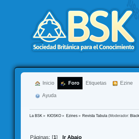
  Inicio
  Foro
Etiquetas
  Ezine
  Ayuda
La BSK
»
KIOSKO
»
Ezines
»
Revista Tabula
(Moderador:
Blac
Páginas: [
1
]
Ir Abajo