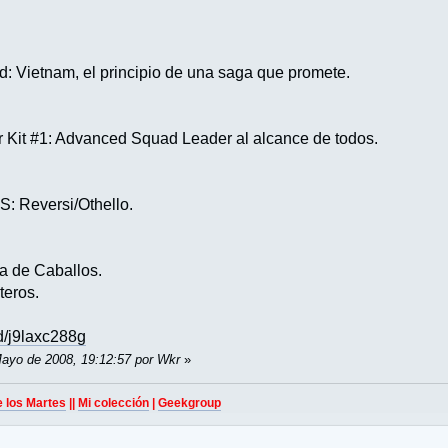
a.
 Vietnam, el principio de una saga que promete.
Kit #1: Advanced Squad Leader al alcance de todos.
Reversi/Othello.
 de Caballos.
eros.
d/j9laxc288g
Mayo de 2008, 19:12:57 por Wkr
»
e los Martes
||
Mi colección
|
Geekgroup