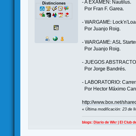
- A EXAMEN: Nautilus.
Distinciones
Por Fran F. Gare
- WARGAME: Lock'n'Load:
Por Juanjo Roig.
- WARGAME: ASL Starter 
Por Juanjo Roig.
- JUEGOS ABSTRACTOS: 
Por Jorge Bandrés.
- LABORATORIO: Carrera
Por Hector Máximo Cant
http://www.box.net/share
«
Última modificación: 23 de 
blogs:
Diario de Wkr
|
El Club d