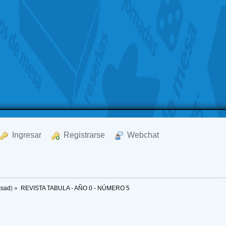
  Ingresar
  Registrarse
  Webchat
ksad
) »
REVISTA TABULA - AÑO 0 - NÚMERO 5