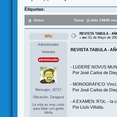
Etiquetas:
Autor
Tema: (Leído 14640 vec
REVISTA TABULA - AÑ
Wkr
«
en:
01 de Mayo de 200
Administrador
REVISTA TABULA - AÑ
Veterano
- LUDERE NOVUS MUNDI: U
Por José Carlos de Die
- MONOGRÁFICO: Vinci, la
Mensajes: 32717
Por José Carlos de Die
Ubicación: Zaragoza
- A EXAMEN: R'Oc. - la c
La vida es muy corta
Por Lluís Villalta
para lidiar con gente
idiota