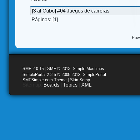
[3 al Cubo] #04 Juegos de carreras
Páginas: [
1
]
Pow
SMF 2.0.15
|
SMF © 2013
,
Simple Machines
SimplePortal 2.3.5 © 2008-2012, SimplePortal
SMFSimple.com Theme | Skin Samp
Sitemap:
Boards
|
Topics
|
XML