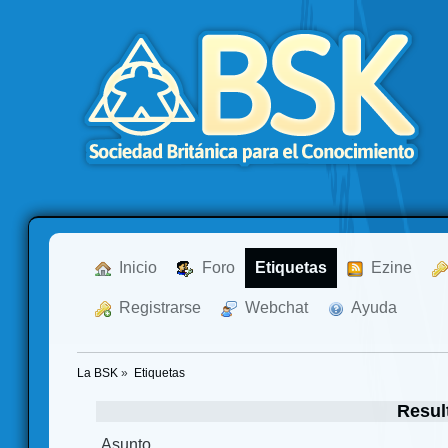
  Inicio
  Foro
Etiquetas
  Ezine
  Registrarse
  Webchat
  Ayuda
La BSK
»
Etiquetas
Resul
Asunto