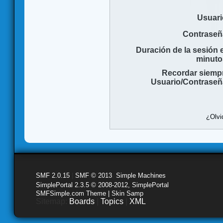
Usuari
Contraseñ
Duración de la sesión 
minuto
Recordar siemp
Usuario/Contraseñ
¿Olvi
SMF 2.0.15
|
SMF © 2013
,
Simple Machines
SimplePortal 2.3.5 © 2008-2012, SimplePortal
SMFSimple.com Theme | Skin Samp
Sitemap:
Boards
|
Topics
|
XML