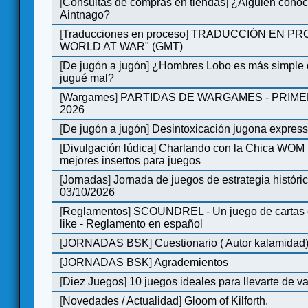
[
Consultas de compras en tiendas
]
¿Alguien conoce
Aintnago?
[
Traducciones en proceso
]
TRADUCCIÓN EN PRO
WORLD AT WAR" (GMT)
[
De jugón a jugón
]
¿Hombres Lobo es más simple q
jugué mal?
[
Wargames
]
PARTIDAS DE WARGAMES - PRIM
2026
[
De jugón a jugón
]
Desintoxicación jugona expres
[
Divulgación lúdica
]
Charlando con la Chica WOM | 
mejores insertos para juegos
[
Jornadas
]
Jornada de juegos de estrategia históri
03/10/2026
[
Reglamentos
]
SCOUNDREL - Un juego de cartas en
like - Reglamento en español
[
JORNADAS BSK
]
Cuestionario ( Autor kalamidad
[
JORNADAS BSK
]
Agrademientos
[
Diez Juegos
]
10 juegos ideales para llevarte de 
[
Novedades / Actualidad
]
Gloom of Kilforth.