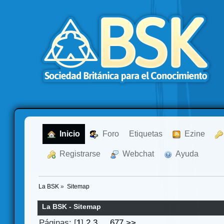
  Inicio
  Foro
Etiquetas
  Ezine
  Registrarse
  Webchat
  Ayuda
La BSK
»
Sitemap
La BSK - Sitemap
Páginas: [
1
]
2
3
...
677
>>