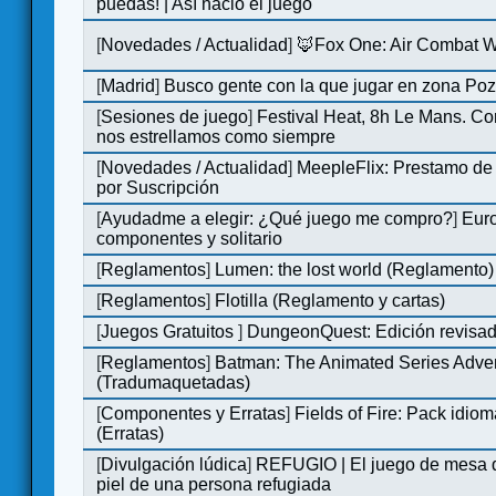
puedas! | Así nació el juego
[
Novedades / Actualidad
]
🦊Fox One: Air Combat 
[
Madrid
]
Busco gente con la que jugar en zona Po
[
Sesiones de juego
]
Festival Heat, 8h Le Mans. C
nos estrellamos como siempre
[
Novedades / Actualidad
]
MeepleFlix: Prestamo de
por Suscripción
[
Ayudadme a elegir: ¿Qué juego me compro?
]
Eur
componentes y solitario
[
Reglamentos
]
Lumen: the lost world (Reglamento)
[
Reglamentos
]
Flotilla (Reglamento y cartas)
[
Juegos Gratuitos
]
DungeonQuest: Edición revisad
[
Reglamentos
]
Batman: The Animated Series Adve
(Tradumaquetadas)
[
Componentes y Erratas
]
Fields of Fire: Pack id
(Erratas)
[
Divulgación lúdica
]
REFUGIO | El juego de mesa q
piel de una persona refugiada