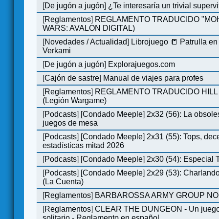
[
De jugón a jugón
]
¿Te interesaría un trivial super
[
Reglamentos
]
REGLAMENTO TRADUCIDO "MOH
WARS: AVALON DIGITAL)
[
Novedades / Actualidad
]
Librojuego 📒 Patrulla en
Verkami
[
De jugón a jugón
]
Explorajuegos.com
[
Cajón de sastre
]
Manual de viajes para profes
[
Reglamentos
]
REGLAMENTO TRADUCIDO HILL
(Legión Wargame)
[
Podcasts
]
[Condado Meeple] 2x32 (56): La obsole
juegos de mesa
[
Podcasts
]
[Condado Meeple] 2x31 (55): Tops, dec
estadísticas mitad 2026
[
Podcasts
]
[Condado Meeple] 2x30 (54): Especial
[
Podcasts
]
[Condado Meeple] 2x29 (53): Charlando
(La Cuenta)
[
Reglamentos
]
BARBAROSSA ARMY GROUP NO
[
Reglamentos
]
CLEAR THE DUNGEON - Un juego 
solitario - Reglamento en español