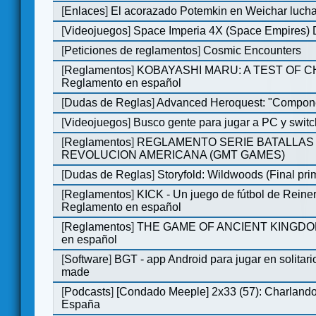
[
Enlaces
]
El acorazado Potemkin en Weichar lucha
[
Videojuegos
]
Space Imperia 4X (Space Empires) D
[
Peticiones de reglamentos
]
Cosmic Encounters
[
Reglamentos
]
KOBAYASHI MARU: A TEST OF 
Reglamento en español
[
Dudas de Reglas
]
Advanced Heroquest: "Compone
[
Videojuegos
]
Busco gente para jugar a PC y switc
[
Reglamentos
]
REGLAMENTO SERIE BATALLAS 
REVOLUCION AMERICANA (GMT GAMES)
[
Dudas de Reglas
]
Storyfold: Wildwoods (Final prim
[
Reglamentos
]
KICK - Un juego de fútbol de Reiner
Reglamento en español
[
Reglamentos
]
THE GAME OF ANCIENT KINGDOM
en español
[
Software
]
BGT - app Android para jugar en solitari
made
[
Podcasts
]
[Condado Meeple] 2x33 (57): Charlan
España