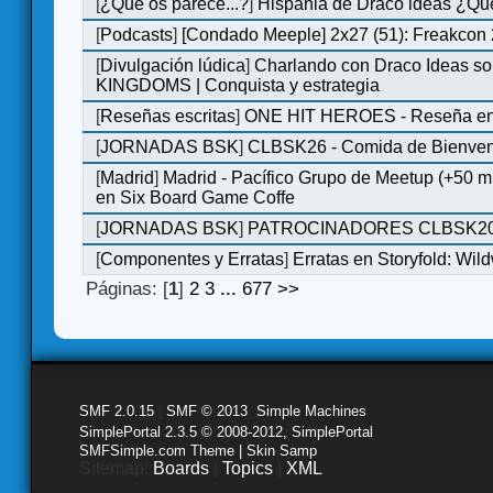
[
¿Qué os parece...?
]
Hispania de Draco ideas ¿Qu
[
Podcasts
]
[Condado Meeple] 2x27 (51): Freakcon
[
Divulgación lúdica
]
Charlando con Draco Ideas s
KINGDOMS | Conquista y estrategia
[
Reseñas escritas
]
ONE HIT HEROES - Reseña en 
[
JORNADAS BSK
]
CLBSK26 - Comida de Bienve
[
Madrid
]
Madrid - Pacífico Grupo de Meetup (+50 
en Six Board Game Coffe
[
JORNADAS BSK
]
PATROCINADORES CLBSK2
[
Componentes y Erratas
]
Erratas en Storyfold: Wi
Páginas: [
1
]
2
3
...
677
>>
SMF 2.0.15
|
SMF © 2013
,
Simple Machines
SimplePortal 2.3.5 © 2008-2012, SimplePortal
SMFSimple.com Theme | Skin Samp
Sitemap:
Boards
|
Topics
|
XML