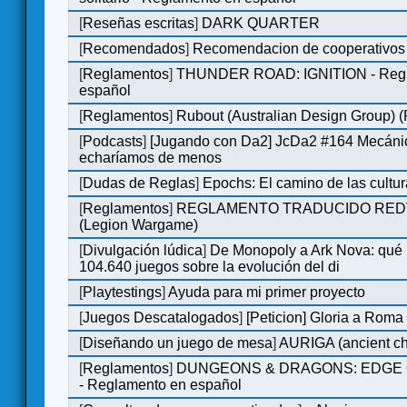
[
Reseñas escritas
]
DARK QUARTER
[
Recomendados
]
Recomendacion de cooperativos 
[
Reglamentos
]
THUNDER ROAD: IGNITION - Regl
español
[
Reglamentos
]
Rubout (Australian Design Group) 
[
Podcasts
]
[Jugando con Da2] JcDa2 #164 Mecáni
echaríamos de menos
[
Dudas de Reglas
]
Epochs: El camino de las cultu
[
Reglamentos
]
REGLAMENTO TRADUCIDO RED
(Legion Wargame)
[
Divulgación lúdica
]
De Monopoly a Ark Nova: qué
104.640 juegos sobre la evolución del di
[
Playtestings
]
Ayuda para mi primer proyecto
[
Juegos Descatalogados
]
[Peticion] Gloria a Roma
[
Diseñando un juego de mesa
]
AURIGA (ancient cha
[
Reglamentos
]
DUNGEONS & DRAGONS: EDGE 
- Reglamento en español