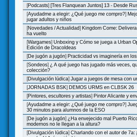
[
Podcasts
]
[Tres Flanquean Juntos] 13 - Desde Ru
[
Ayudadme a elegir: ¿Qué juego me compro?
]
Mejo
jugar adultos y niños
[
Novedades / Actualidad
]
Kingdom Come: Deliveran
ha vuelto
[
Wargames
]
Unboxing y Cómo se juega a Urban Op
Edición de DracoIdeas
[
De jugón a jugón
]
Practicidad vs imaginería en lo
[
Sondeos
]
¿ A qué juego has jugado más veces, qu
colección?
[
Divulgación lúdica
]
Jugar a juegos de mesa con u
[
JORNADAS BSK
]
DEMOS URMS en CLBSK 26
[
Pintores, escultores y artistas
]
Pintor Alicante y en
[
Ayudadme a elegir: ¿Qué juego me compro?
]
Jue
30 minutos para alumnos de la ESO
[
De jugón a jugón
]
¿Ha envejecido mal Puerto Rico
modernos no le llegan a la altura?
[
Divulgación lúdica
]
Charlando con el autor de 7a: