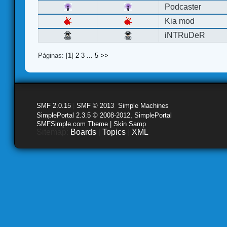
Podcaster
Kia mod
iNTRuDeR
Páginas: [
1
]
2
3
...
5
>>
SMF 2.0.15
|
SMF © 2013
,
Simple Machines
SimplePortal 2.3.5 © 2008-2012, SimplePortal
SMFSimple.com Theme | Skin Samp
Sitemap:
Boards
|
Topics
|
XML