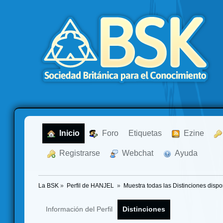
  Inicio
  Foro
Etiquetas
  Ezine
  Registrarse
  Webchat
  Ayuda
La BSK
»
Perfil de HANJEL 
»
Muestra todas las Distinciones dispo
Información del Perfil
Distinciones