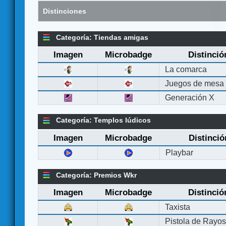
Distinciones
Categoría: Tiendas amigas
Imagen
Microbadge
Distinció
La comarca
Juegos de mesa
Generación X
Categoría: Templos lúdicos
Imagen
Microbadge
Distinció
Playbar
Categoría: Premios Wkr
Imagen
Microbadge
Distinció
Taxista
Pistola de Rayo