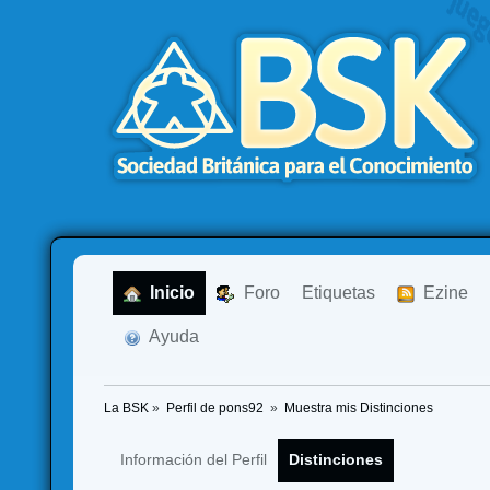
  Inicio
  Foro
Etiquetas
  Ezine
  Ayuda
La BSK
»
Perfil de pons92 
»
Muestra mis Distinciones
Información del Perfil
Distinciones