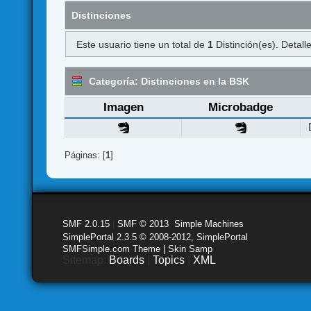
Distinciones
Este usuario tiene un total de
1
Distinción(es). Detalle
Categoría: Distinciones en la BSK
Imagen
Microbadge
Páginas: [
1
]
SMF 2.0.15
|
SMF © 2013
,
Simple Machines
SimplePortal 2.3.5 © 2008-2012, SimplePortal
SMFSimple.com Theme | Skin Samp
Sitemap:
Boards
|
Topics
|
XML