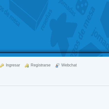
  Ingresar
  Registrarse
  Webchat