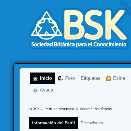
  Inicio
  Foro
Etiquetas
  Ezine
  Ayuda
La BSK
»
Perfil de severnaia 
»
Mostrar Estadísticas
Información del Perfil
Distinciones