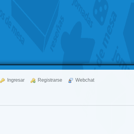
  Ingresar
  Registrarse
  Webchat