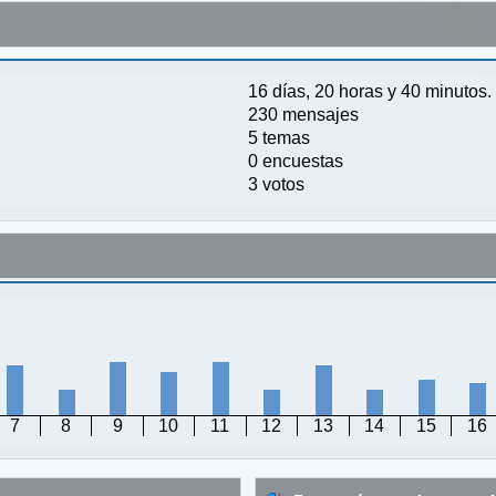
16 días, 20 horas y 40 minutos.
230 mensajes
5 temas
0 encuestas
3 votos
7
8
9
10
11
12
13
14
15
16