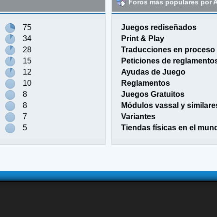
Foros más populares por A
75
Juegos rediseñados
34
Print & Play
28
Traducciones en proceso
15
Peticiones de reglamento
12
Ayudas de Juego
10
Reglamentos
8
Juegos Gratuitos
8
Módulos vassal y similare
7
Variantes
5
Tiendas físicas en el mun