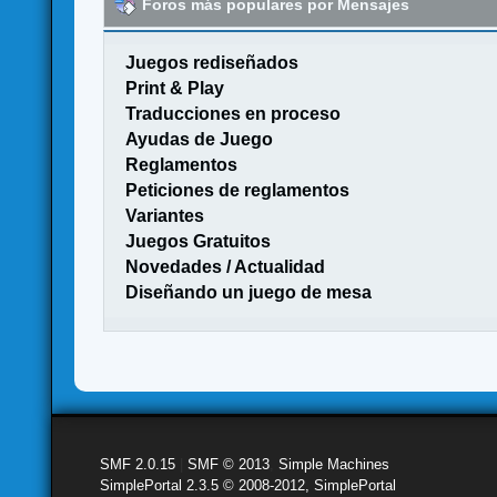
Foros más populares por Mensajes
Juegos rediseñados
Print & Play
Traducciones en proceso
Ayudas de Juego
Reglamentos
Peticiones de reglamentos
Variantes
Juegos Gratuitos
Novedades / Actualidad
Diseñando un juego de mesa
SMF 2.0.15
|
SMF © 2013
,
Simple Machines
SimplePortal 2.3.5 © 2008-2012, SimplePortal