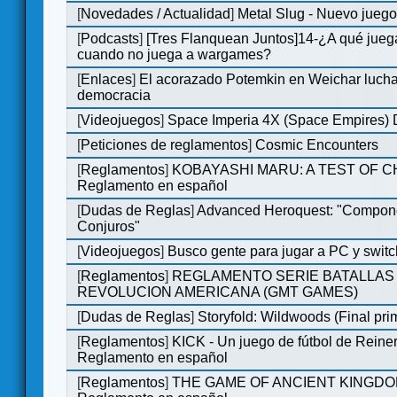
[
Novedades / Actualidad
]
Metal Slug - Nuevo jueg
[
Podcasts
]
[Tres Flanquean Juntos]14-¿A qué jue
cuando no juega a wargames?
[
Enlaces
]
El acorazado Potemkin en Weichar lucha
democracia
[
Videojuegos
]
Space Imperia 4X (Space Empires) D
[
Peticiones de reglamentos
]
Cosmic Encounters
[
Reglamentos
]
KOBAYASHI MARU: A TEST OF 
Reglamento en español
[
Dudas de Reglas
]
Advanced Heroquest: "Compon
Conjuros"
[
Videojuegos
]
Busco gente para jugar a PC y switc
[
Reglamentos
]
REGLAMENTO SERIE BATALLAS 
REVOLUCION AMERICANA (GMT GAMES)
[
Dudas de Reglas
]
Storyfold: Wildwoods (Final prim
[
Reglamentos
]
KICK - Un juego de fútbol de Reiner
Reglamento en español
[
Reglamentos
]
THE GAME OF ANCIENT KINGDO