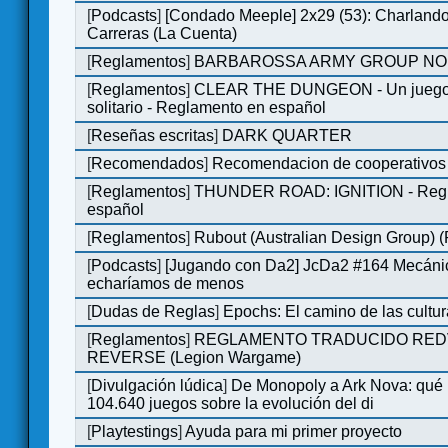
[
Podcasts
]
[Condado Meeple] 2x29 (53): Charlando
Carreras (La Cuenta)
[
Reglamentos
]
BARBAROSSA ARMY GROUP NO
[
Reglamentos
]
CLEAR THE DUNGEON - Un juego 
solitario - Reglamento en español
[
Reseñas escritas
]
DARK QUARTER
[
Recomendados
]
Recomendacion de cooperativos 
[
Reglamentos
]
THUNDER ROAD: IGNITION - Regl
español
[
Reglamentos
]
Rubout (Australian Design Group) 
[
Podcasts
]
[Jugando con Da2] JcDa2 #164 Mecáni
echaríamos de menos
[
Dudas de Reglas
]
Epochs: El camino de las cultu
[
Reglamentos
]
REGLAMENTO TRADUCIDO RED
REVERSE (Legion Wargame)
[
Divulgación lúdica
]
De Monopoly a Ark Nova: qué
104.640 juegos sobre la evolución del di
[
Playtestings
]
Ayuda para mi primer proyecto