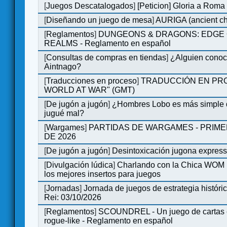
[
Juegos Descatalogados
]
[Peticion] Gloria a Roma
[
Diseñando un juego de mesa
]
AURIGA (ancient cha
[
Reglamentos
]
DUNGEONS & DRAGONS: EDGE 
REALMS - Reglamento en español
[
Consultas de compras en tiendas
]
¿Alguien conoce
Aintnago?
[
Traducciones en proceso
]
TRADUCCIÓN EN PRO
WORLD AT WAR" (GMT)
[
De jugón a jugón
]
¿Hombres Lobo es más simple q
jugué mal?
[
Wargames
]
PARTIDAS DE WARGAMES - PRIM
DE 2026
[
De jugón a jugón
]
Desintoxicación jugona expres
[
Divulgación lúdica
]
Charlando con la Chica WOM |
los mejores insertos para juegos
[
Jornadas
]
Jornada de juegos de estrategia históri
Rei: 03/10/2026
[
Reglamentos
]
SCOUNDREL - Un juego de cartas e
rogue-like - Reglamento en español