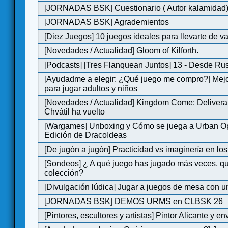
[
JORNADAS BSK
]
Cuestionario ( Autor kalamidad
[
JORNADAS BSK
]
Agrademientos
[
Diez Juegos
]
10 juegos ideales para llevarte de 
[
Novedades / Actualidad
]
Gloom of Kilforth.
[
Podcasts
]
[Tres Flanquean Juntos] 13 - Desde Ru
[
Ayudadme a elegir: ¿Qué juego me compro?
]
Mejo
para jugar adultos y niños
[
Novedades / Actualidad
]
Kingdom Come: Delivera
Chvátil ha vuelto
[
Wargames
]
Unboxing y Cómo se juega a Urban Op
Edición de DracoIdeas
[
De jugón a jugón
]
Practicidad vs imaginería en lo
[
Sondeos
]
¿ A qué juego has jugado más veces, qu
colección?
[
Divulgación lúdica
]
Jugar a juegos de mesa con u
[
JORNADAS BSK
]
DEMOS URMS en CLBSK 26
[
Pintores, escultores y artistas
]
Pintor Alicante y en