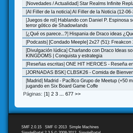
[
Novedades / Actualidad
]
Star Realms Infinite Repl
[
Al Filler de la noticia
]
Al Filler de la Noticia (12-06
[
Juegos de rol
]
Hablando con Daniel P. Espinosa s
terror gótico de Shadowlands
[
¿Qué os parece...?
]
Hispania de Draco ideas ¿Qu
[
Podcasts
]
[Condado Meeple] 2x27 (51): Freakcon
[
Divulgación lúdica
]
Charlando con Draco Ideas s
KINGDOMS | Conquista y estrategia
[
Reseñas escritas
]
ONE HIT HEROES - Reseña en 
[
JORNADAS BSK
]
CLBSK26 - Comida de Bienve
[
Madrid
]
Madrid - Pacífico Grupo de Meetup (+50 
jugando en Six Board Game Coffe
Páginas: [
1
]
2
3
...
677
>>
SMF 2.0.15
|
SMF © 2013
,
Simple Machines
SimplePortal 2.3.5 © 2008-2012, SimplePortal