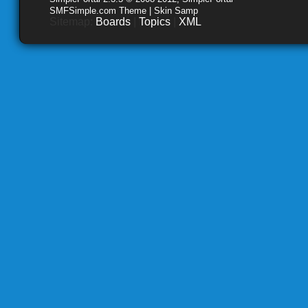
SMFSimple.com Theme | Skin Samp
Sitemap:
Boards
|
Topics
|
XML