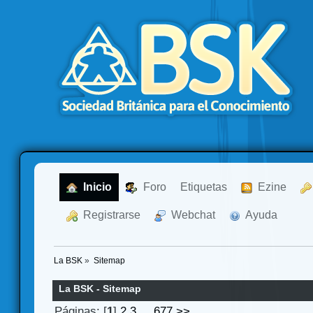
  Inicio
  Foro
Etiquetas
  Ezine
  Registrarse
  Webchat
  Ayuda
La BSK
»
Sitemap
La BSK - Sitemap
Páginas: [
1
]
2
3
...
677
>>