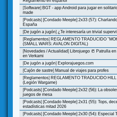
Reglamento en español
[
Software
]
BGT - app Android para jugar en solitari
made
[
Podcasts
]
[Condado Meeple] 2x33 (57): Charlan
España
[
De jugón a jugón
]
¿Te interesaría un trivial super
[
Reglamentos
]
REGLAMENTO TRADUCIDO "MO
(SMALL WARS: AVALON DIGITAL)
[
Novedades / Actualidad
]
Librojuego 📒 Patrulla en
en Verkami
[
De jugón a jugón
]
Explorajuegos.com
[
Cajón de sastre
]
Manual de viajes para profes
[
Reglamentos
]
REGLAMENTO TRADUCIDO HILL
(Legión Wargame)
[
Podcasts
]
[Condado Meeple] 2x32 (56): La obsole
juegos de mesa
[
Podcasts
]
[Condado Meeple] 2x31 (55): Tops, dec
estadísticas mitad 2026
[
Podcasts
]
[Condado Meeple] 2x30 (54): Especial