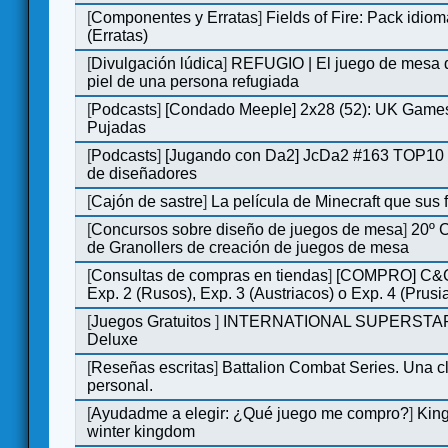
[
Componentes y Erratas
]
Fields of Fire: Pack id
(Erratas)
[
Divulgación lúdica
]
REFUGIO | El juego de mesa q
piel de una persona refugiada
[
Podcasts
]
[Condado Meeple] 2x28 (52): UK Games
Pujadas
[
Podcasts
]
[Jugando con Da2] JcDa2 #163 TOP10 
de diseñadores
[
Cajón de sastre
]
La película de Minecraft que sus 
[
Concursos sobre diseño de juegos de mesa
]
20º 
de Granollers de creación de juegos de mesa
[
Consultas de compras en tiendas
]
[COMPRO] C&C
Exp. 2 (Rusos), Exp. 3 (Austriacos) o Exp. 4 (Prusi
[
Juegos Gratuitos
]
INTERNATIONAL SUPERSTA
Deluxe
[
Reseñas escritas
]
Battalion Combat Series. Una cl
personal.
[
Ayudadme a elegir: ¿Qué juego me compro?
]
King
winter kingdom