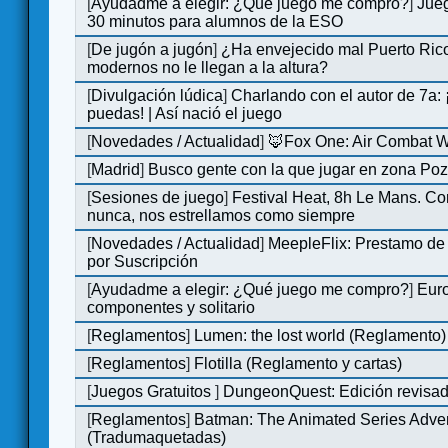
[
Ayudadme a elegir: ¿Qué juego me compro?
]
Jue
30 minutos para alumnos de la ESO
[
De jugón a jugón
]
¿Ha envejecido mal Puerto Rico
modernos no le llegan a la altura?
[
Divulgación lúdica
]
Charlando con el autor de 7a:
puedas! | Así nació el juego
[
Novedades / Actualidad
]
🦊Fox One: Air Combat 
[
Madrid
]
Busco gente con la que jugar en zona Po
[
Sesiones de juego
]
Festival Heat, 8h Le Mans. C
nunca, nos estrellamos como siempre
[
Novedades / Actualidad
]
MeepleFlix: Prestamo de
por Suscripción
[
Ayudadme a elegir: ¿Qué juego me compro?
]
Eur
componentes y solitario
[
Reglamentos
]
Lumen: the lost world (Reglamento)
[
Reglamentos
]
Flotilla (Reglamento y cartas)
[
Juegos Gratuitos
]
DungeonQuest: Edición revisad
[
Reglamentos
]
Batman: The Animated Series Adve
(Tradumaquetadas)