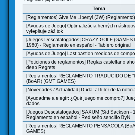
Tema
[
Reglamentos
]
Give Me Liberty! (3W) (Reglamento
[
Ayudas de Juego
]
Optimalizácia herných nástrojo
vylepšuje zážitok
[
Juegos Descatalogados
]
CRAZY GOLF (GAMES M
1980) - Reglamento en español - Tablero original
[
Ayudas de Juego
]
Last bastion medidas de comp
[
Peticiones de reglamentos
]
Reglas castellano aho
deep Regrets
[
Reglamentos
]
REGLAMENTO TRADUCIDO DE 
(BoAR) (GMT GAMES)
[
Novedades / Actualidad
]
Duda: al filler de la notici
[
Ayudadme a elegir: ¿Qué juego me compro?
]
Jueg
dados
[
Juegos Descatalogados
]
SAXUM (Sid Sackson - 
Reglamento en español - Rediseño sencillo ByN
[
Reglamentos
]
REGLAMENTO PENSACOLA (BoA
GAMES)