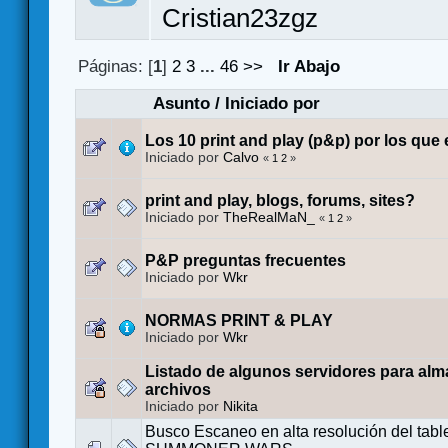
Cristian23zgz
Páginas: [
1
]
2
3
...
46
>>
Ir Abajo
Asunto
/
Iniciado por
Los 10 print and play (p&p) por los que
Iniciado por
Calvo
«
1
2
»
print and play, blogs, forums, sites?
Iniciado por
TheRealMaN_
«
1
2
»
P&P preguntas frecuentes
Iniciado por
Wkr
NORMAS PRINT & PLAY
Iniciado por
Wkr
Listado de algunos servidores para al
archivos
Iniciado por
Nikita
Busco Escaneo en alta resolución del tabl