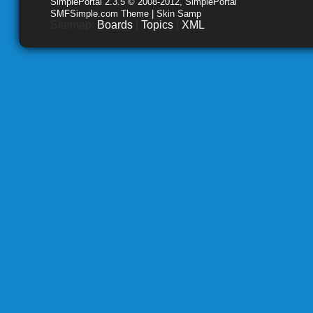
SimplePortal 2.3.5 © 2008-2012, SimplePortal
SMFSimple.com Theme | Skin Samp
Sitemap:
Boards
|
Topics
|
XML