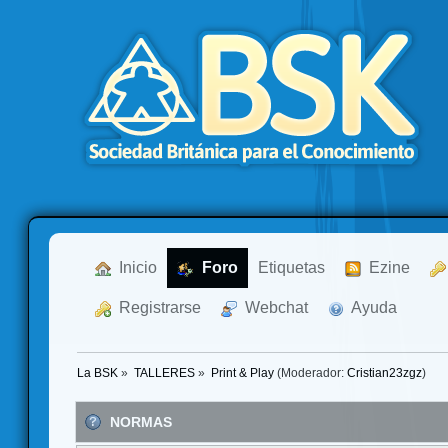
  Inicio
  Foro
Etiquetas
  Ezine
  Registrarse
  Webchat
  Ayuda
La BSK
»
TALLERES
»
Print & Play
(Moderador:
Cristian23zgz
)
NORMAS