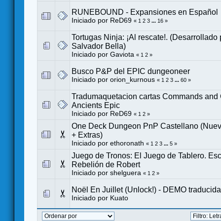
RUNEBOUND - Expansiones en Español
Iniciado por
ReD69
«
1
2
3
...
16
»
Tortugas Ninja: ¡Al rescate!. (Desarrollado
Salvador Bella)
Iniciado por
Gaviota
«
1
2
»
Busco P&P del EPIC dungeoneer
Iniciado por
orion_kurnous
«
1
2
3
...
60
»
Tradumaquetacion cartas Commands and 
Ancients Epic
Iniciado por
ReD69
«
1
2
»
One Deck Dungeon PnP Castellano (Nue
+ Extras)
Iniciado por
ethoronath
«
1
2
3
...
5
»
Juego de Tronos: El Juego de Tablero. Esc
Rebelión de Robert
Iniciado por
shelguera
«
1
2
»
Noël En Juillet (Unlock!) - DEMO traducida
Iniciado por
Kuato