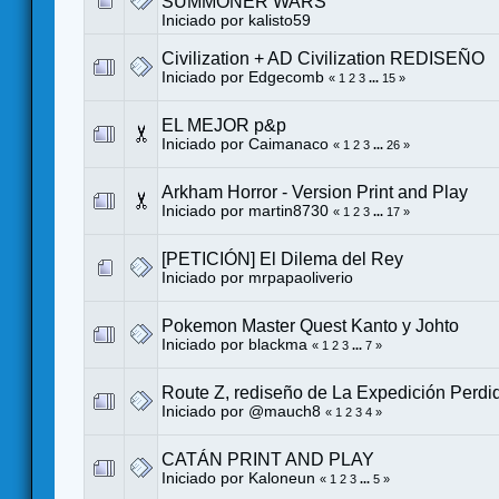
SUMMONER WARS
Iniciado por
kalisto59
Civilization + AD Civilization REDISEÑO
Iniciado por
Edgecomb
«
1
2
3
...
15
»
EL MEJOR p&p
Iniciado por
Caimanaco
«
1
2
3
...
26
»
Arkham Horror - Version Print and Play
Iniciado por
martin8730
«
1
2
3
...
17
»
[PETICIÓN] El Dilema del Rey
Iniciado por
mrpapaoliverio
Pokemon Master Quest Kanto y Johto
Iniciado por
blackma
«
1
2
3
...
7
»
Route Z, rediseño de La Expedición Perdi
Iniciado por
@mauch8
«
1
2
3
4
»
CATÁN PRINT AND PLAY
Iniciado por
Kaloneun
«
1
2
3
...
5
»