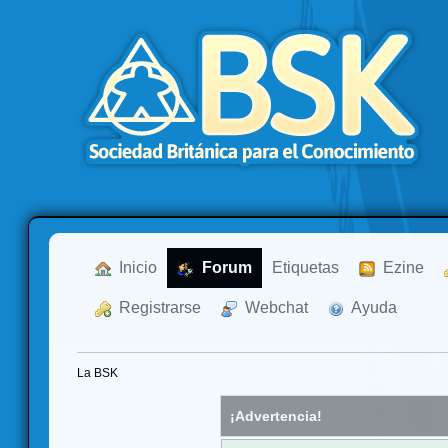
  Inicio
  Forum
Etiquetas
  Ezine
  Registrarse
  Webchat
  Ayuda
La BSK
¡Advertencia!