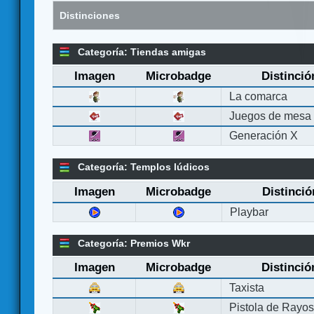
Distinciones
Categoría: Tiendas amigas
Imagen
Microbadge
Distinció
La comarca
Juegos de mesa
Generación X
Categoría: Templos lúdicos
Imagen
Microbadge
Distinció
Playbar
Categoría: Premios Wkr
Imagen
Microbadge
Distinció
Taxista
Pistola de Rayo