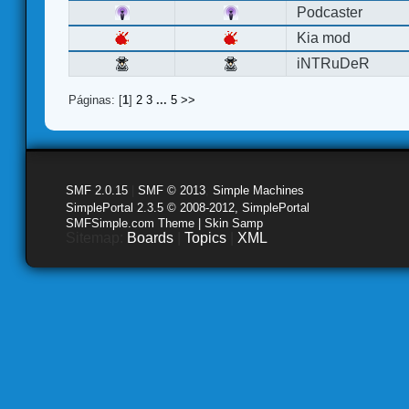
Podcaster
Kia mod
iNTRuDeR
Páginas: [
1
]
2
3
...
5
>>
SMF 2.0.15
|
SMF © 2013
,
Simple Machines
SimplePortal 2.3.5 © 2008-2012, SimplePortal
SMFSimple.com Theme | Skin Samp
Sitemap:
Boards
|
Topics
|
XML