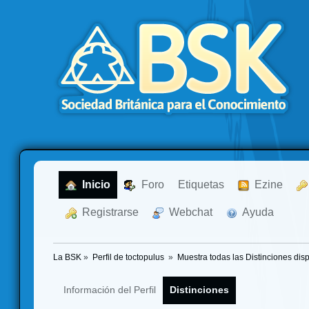
  Inicio
  Foro
Etiquetas
  Ezine
  Registrarse
  Webchat
  Ayuda
La BSK
»
Perfil de toctopulus 
»
Muestra todas las Distinciones dis
Información del Perfil
Distinciones