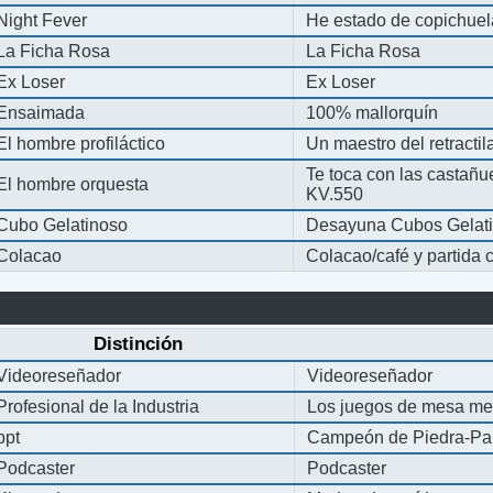
Night Fever
He estado de copichue
La Ficha Rosa
La Ficha Rosa
Ex Loser
Ex Loser
Ensaimada
100% mallorquín
El hombre profiláctico
Un maestro del retracti
Te toca con las castañu
El hombre orquesta
KV.550
Cubo Gelatinoso
Desayuna Cubos Gelat
Colacao
Colacao/café y partida
Distinción
Videoreseñador
Videoreseñador
Profesional de la Industria
Los juegos de mesa me
ppt
Campeón de Piedra-Pap
Podcaster
Podcaster