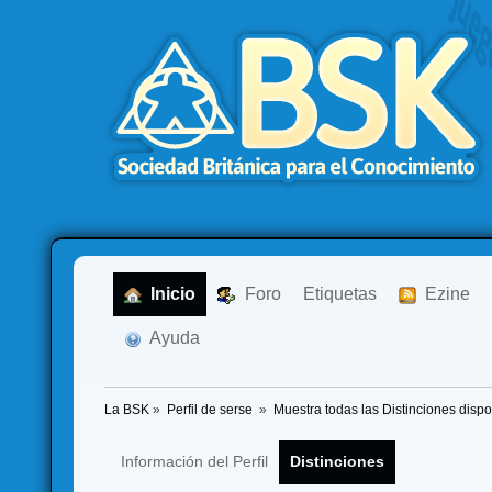
  Inicio
  Foro
Etiquetas
  Ezine
  Ayuda
La BSK
»
Perfil de serse 
»
Muestra todas las Distinciones dispo
Información del Perfil
Distinciones