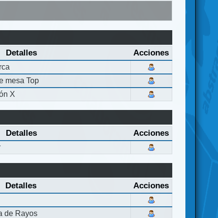
Detalles
Acciones
rca
de mesa Top
ón X
Detalles
Acciones
r
Detalles
Acciones
la de Rayos