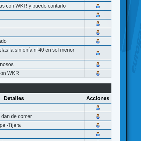
las con WKR y puedo contarlo
lado
elas la sinfonía n°40 en sol menor
inosos
 con WKR
Detalles
Acciones
 dan de comer
el-Tijera