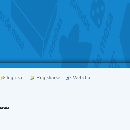
  Ingresar
  Registrarse
  Webchat
nibles