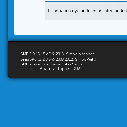
El usuario cuyo perfil estás intentando e
SMF 2.0.15
|
SMF © 2013
,
Simple Machines
SimplePortal 2.3.5 © 2008-2012, SimplePortal
SMFSimple.com Theme | Skin Samp
Sitemap:
Boards
|
Topics
|
XML