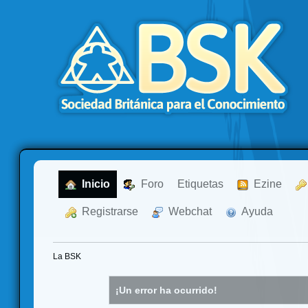
  Inicio
  Foro
Etiquetas
  Ezine
  Registrarse
  Webchat
  Ayuda
La BSK
¡Un error ha ocurrido!