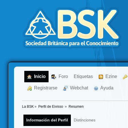
  Inicio
  Foro
Etiquetas
  Ezine
  Registrarse
  Webchat
  Ayuda
La BSK
»
Perfil de Eivisso 
»
Resumen
Información del Perfil
Distinciones