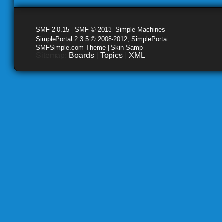
SMF 2.0.15
|
SMF © 2013
,
Simple Machines
SimplePortal 2.3.5 © 2008-2012, SimplePortal
SMFSimple.com Theme | Skin Samp
Sitemap:
Boards
|
Topics
|
XML