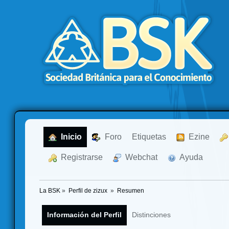
  Inicio
  Foro
Etiquetas
  Ezine
  Registrarse
  Webchat
  Ayuda
La BSK
»
Perfil de zizux 
»
Resumen
Información del Perfil
Distinciones