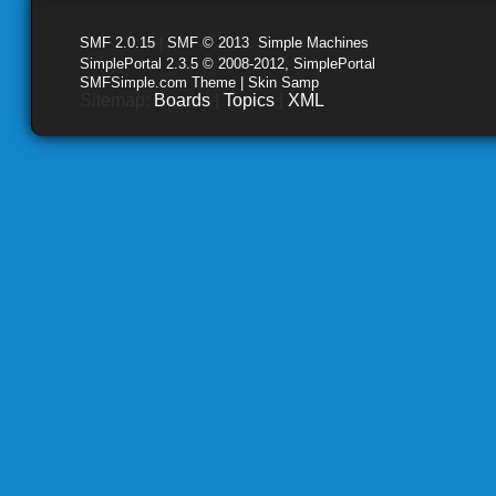
SMF 2.0.15
|
SMF © 2013
,
Simple Machines
SimplePortal 2.3.5 © 2008-2012, SimplePortal
SMFSimple.com Theme | Skin Samp
Sitemap:
Boards
|
Topics
|
XML