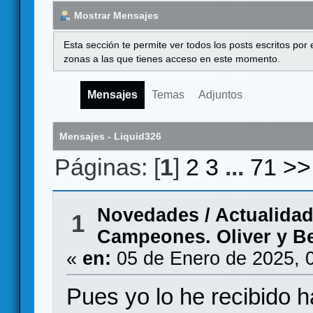
Mostrar Mensajes
Esta sección te permite ver todos los posts escritos por
zonas a las que tienes acceso en este momento.
Mensajes
Temas
Adjuntos
Mensajes - Liquid326
Páginas: [
1
]
2
3
...
71
>>
Novedades / Actualida
1
Campeones. Oliver y Be
«
en:
05 de Enero de 2025, 
Pues yo lo he recibido h