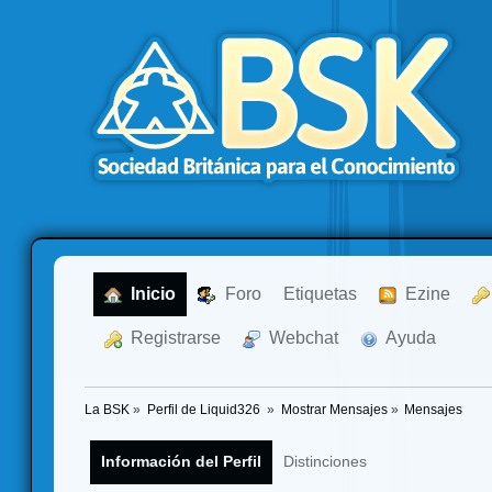
  Inicio
  Foro
Etiquetas
  Ezine
  Registrarse
  Webchat
  Ayuda
La BSK
»
Perfil de Liquid326 
»
Mostrar Mensajes
»
Mensajes
Información del Perfil
Distinciones