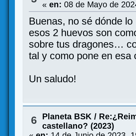
«
en:
08 de Mayo de 202
Buenas, no sé dónde lo l
esos 2 huevos son como
sobre tus dragones… con
tal y como pone en esa 
Un saludo!
Planeta BSK
/
Re:¿Reim
6
castellano? (2023)
«
en:
14 de Junio de 2023, 