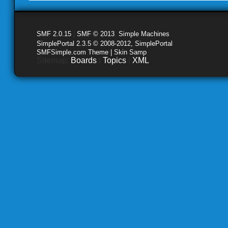
SMF 2.0.15
|
SMF © 2013
,
Simple Machines
SimplePortal 2.3.5 © 2008-2012, SimplePortal
SMFSimple.com Theme | Skin Samp
Sitemap:
Boards
|
Topics
|
XML