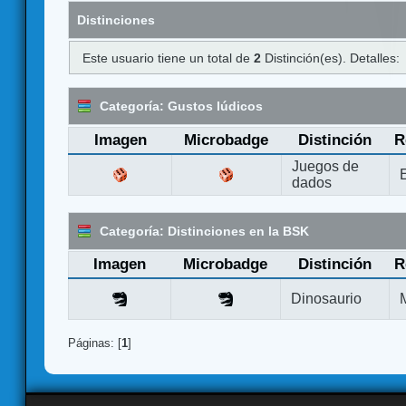
Distinciones
Este usuario tiene un total de
2
Distinción(es). Detalles:
Categoría: Gustos lúdicos
Imagen
Microbadge
Distinción
R
Juegos de
dados
Categoría: Distinciones en la BSK
Imagen
Microbadge
Distinción
R
Dinosaurio
Páginas: [
1
]