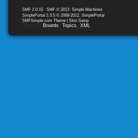
SMF 2.0.15
|
SMF © 2013
,
Simple Machines
SimplePortal 2.3.5 © 2008-2012, SimplePortal
SMFSimple.com Theme | Skin Samp
Sitemap:
Boards
|
Topics
|
XML