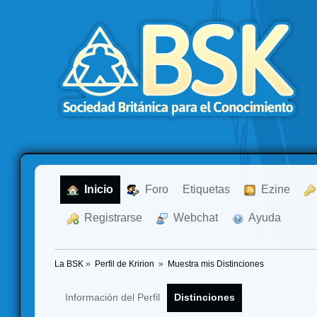
  Inicio
  Foro
Etiquetas
  Ezine
  Registrarse
  Webchat
  Ayuda
La BSK
»
Perfil de Kririon 
»
Muestra mis Distinciones
Información del Perfil
Distinciones