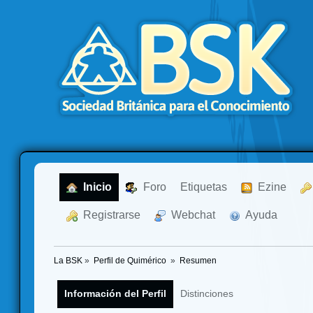
  Inicio
  Foro
Etiquetas
  Ezine
  Registrarse
  Webchat
  Ayuda
La BSK
»
Perfil de Quimérico 
»
Resumen
Información del Perfil
Distinciones