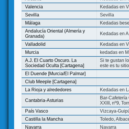
Valencia
Kedadas en V
Sevilla
Sevilla
Málaga
Kedadas bese
Andalucía Oriental (Almería y
Kedadas en An
Granada)
Valladolid
Kedadas en Va
Murcia
kedadas en M
A.J. El Cuarto Oscuro. La
Si te gustan l
Sociedad Oculta [Cartagena]
este es tu sit
El Duende [Murcia/El Palmar]
Club Meeple [Cartagena]
La Rioja y alrededores
Kedadas en L
Bar-Cafetería 
Cantabria-Asturias
XXIII, nº9, To
País Vasco
Vizcaya-Guip
Castilla la Mancha
Toledo, Albac
Navarra
Navarra