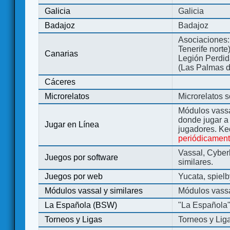
Galicia
Galicia
Badajoz
Badajoz
Asociaciones:
Tenerife norte
Canarias
Legión Perdida
(Las Palmas d
Cáceres
Microrelatos
Microrelatos 
Módulos vassa
donde jugar 
Jugar en Línea
jugadores. Ke
periódicamen
Vassal, Cyber
Juegos por software
similares.
Juegos por web
Yucata, spiel
Módulos vassal y similares
Módulos vassa
La Española (BSW)
"La Española
Torneos y Ligas
Torneos y Lig