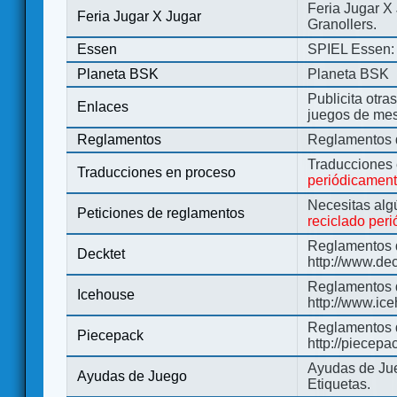
Feria Jugar X
Feria Jugar X Jugar
Granollers.
Essen
SPIEL Essen: 
Planeta BSK
Planeta BSK
Publicita otra
Enlaces
juegos de me
Reglamentos
Reglamentos d
Traducciones
Traducciones en proceso
periódicamen
Necesitas alg
Peticiones de reglamentos
reciclado per
Reglamentos d
Decktet
http://www.de
Reglamentos d
Icehouse
http://www.ic
Reglamentos 
Piecepack
http://piecepa
Ayudas de Jue
Ayudas de Juego
Etiquetas.