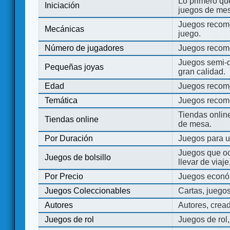
Lo primero que
Iniciación
juegos de mes
Juegos recome
Mecánicas
juego.
Número de jugadores
Juegos recom
Juegos semi-d
Pequeñas joyas
gran calidad.
Edad
Juegos recom
Temática
Juegos recom
Tiendas onli
Tiendas online
de mesa.
Por Duración
Juegos para u
Juegos que o
Juegos de bolsillo
llevar de viaje
Por Precio
Juegos económ
Juegos Coleccionables
Cartas, juego
Autores
Autores, crea
Juegos de rol
Juegos de rol,