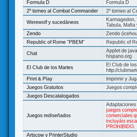
Formula D
Formula D
2º torneo al Combat Commander
2º torneo al
Karmagedon, W
Werewolf y sucedáneos
Tabula, Mafia
Zendo
Zendo (iceho
Republic of Rome "PBEM"
Republic of 
Applet de jav
Chat
hispano.org
El Club de los
El Club de los Martes
http://clubmar
Print & Play
Imprimir y Jug
Juegos Gratuitos
Juegos complet
Juegos Descatalogados
Adaptaciones 
juegos comple
Juegos rediseñados
comerciales q
incluyáis esc
PROHIBIDO.
Artscow y PrinterStudio