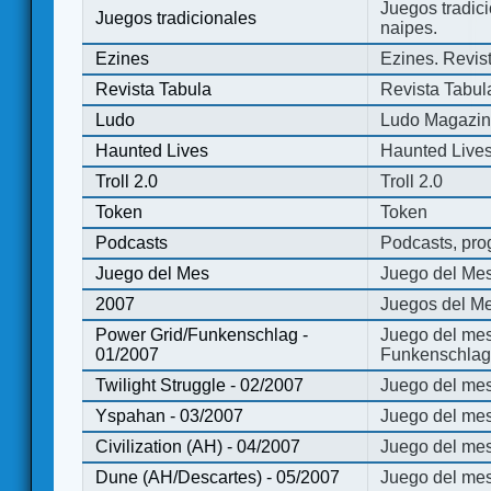
Juegos tradici
Juegos tradicionales
naipes.
Ezines
Ezines. Revist
Revista Tabula
Revista Tabul
Ludo
Ludo Magazi
Haunted Lives
Haunted Live
Troll 2.0
Troll 2.0
Token
Token
Podcasts
Podcasts, pro
Juego del Mes
Juego del Me
2007
Juegos del Me
Power Grid/Funkenschlag -
Juego del mes
01/2007
Funkenschlag 
Twilight Struggle - 02/2007
Juego del mes
Yspahan - 03/2007
Juego del me
Civilization (AH) - 04/2007
Juego del mes 
Dune (AH/Descartes) - 05/2007
Juego del me