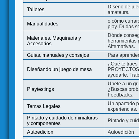
Diseño de jue
Talleres
amateurs.
o cómo currars
Manualidades
play. Dudas so
Dónde consegu
Materiales, Maquinaria y
herramientas 
Accesorios
Alternativas.
Guías, manuales y consejos
Para aprender
¿Qué te traes
Diseñando un juego de mesa
PROYECTOS co
ayudarte. Tra
Únete a un gru
Playtestings
¿Buscas probad
Feedbacks.
Un apartado pa
Temas Legales
experiencias.
Pintado y cuidado de miniaturas
Pintado y cui
y componentes
Autoedición
Autoedición