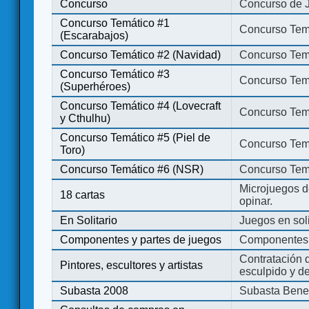
Concurso
Concurso de 
Concurso Temático #1
Concurso Temá
(Escarabajos)
Concurso Temático #2 (Navidad)
Concurso Tem
Concurso Temático #3
Concurso Tem
(Superhéroes)
Concurso Temático #4 (Lovecraft
Concurso Temá
y Cthulhu)
Concurso Temático #5 (Piel de
Concurso Temá
Toro)
Concurso Temático #6 (NSR)
Concurso Tem
Microjuegos d
18 cartas
opinar.
En Solitario
Juegos en soli
Componentes y partes de juegos
Componentes 
Contratación d
Pintores, escultores y artistas
esculpido y d
Subasta 2008
Subasta Bene