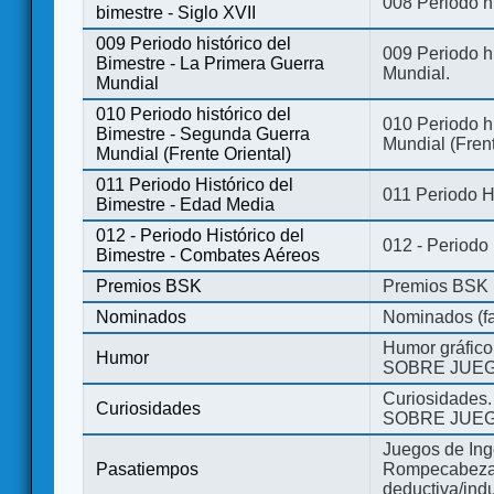
008 Periodo hi
bimestre - Siglo XVII
009 Periodo histórico del
009 Periodo hi
Bimestre - La Primera Guerra
Mundial.
Mundial
010 Periodo histórico del
010 Periodo h
Bimestre - Segunda Guerra
Mundial (Frent
Mundial (Frente Oriental)
011 Periodo Histórico del
011 Periodo H
Bimestre - Edad Media
012 - Periodo Histórico del
012 - Periodo
Bimestre - Combates Aéreos
Premios BSK
Premios BSK
Nominados
Nominados (fa
Humor gráfico
Humor
SOBRE JUEG
Curiosidades.
Curiosidades
SOBRE JUEG
Juegos de Ing
Pasatiempos
Rompecabezas
deductiva/indu