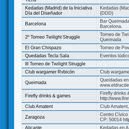
Kedadas (Madrid) de la Iniciativa
Kedadas (Madri
Día del Diseñador
(DDD)
Bar Queimada.
Barcelona
Barcelona.
Torneo de Twil
2º Torneo Twilight Struggle
Queimada
El Gran Chispazo
Torneo de Po
Quedadas Tecla Sala
Eventos lúdico
III Torneo de Twilight Struggle
Club wargamer Rvbicón
Club wargame
Queidadas en
Queimada
www.eldracde
Firefly drinks
Firefly drinks & games
http://www.fir
Club Amatent
Club Amatent,
Centro Cívico 
Zaragoza
CP: 50014 http
Alicante
Kedadas en Al