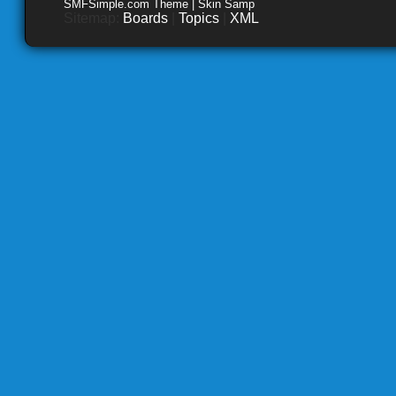
SMFSimple.com Theme | Skin Samp
Sitemap:
Boards
|
Topics
|
XML