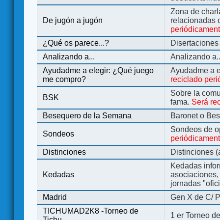
Zona de charl
De jugón a jugón
relacionadas 
periódicamen
¿Qué os parece...?
Disertaciones
Analizando a...
Analizando a..
Ayudadme a elegir: ¿Qué juego
Ayudadme a e
me compro?
reciclado per
Sobre la comu
BSK
fama.
Será re
Besequero de la Semana
Baronet o Be
Sondeos de o
Sondeos
periódicament
Distinciones
Distinciones 
Kedadas infor
Kedadas
asociaciones, 
jornadas "ofic
Madrid
Gen X de C/ P
TICHUMAD2K8 -Torneo de
1 er Torneo de
Tichu