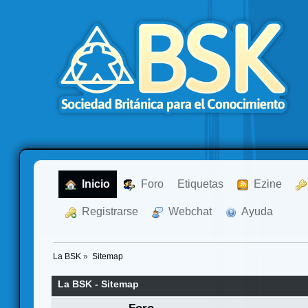
  Inicio
  Foro
Etiquetas
  Ezine
  Registrarse
  Webchat
  Ayuda
La BSK
»
Sitemap
La BSK - Sitemap