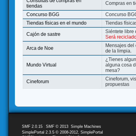
Consultas de compras en
Compras en ti
tiendas
Concurso BGG
Concurso BG
Tiendas físicas en el mundo
Tiendas físic
Siéntete libre
Cajón de sastre
Será reciclad
Mensajes del 
Arca de Noe
de la limpia.
¿Tienes algu
Mundo Virtual
alguna cosa d
mesa?
Cineforum, vis
Cineforum
propuestas
SMF 2.0.15
|
SMF © 2013
,
Simple Machines
SimplePortal 2.3.5 © 2008-2012, SimplePortal