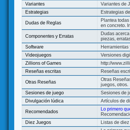
Variantes
Variantes de 
Estrategias
Estrategias d
Plantea todas
Dudas de Reglas
en concreto. 
Dudas acerca 
Componentes y Erratas
piezas, errata
Software
Herramientas 
Videojuegos
Versiones digi
Zillions of Games
http://www.zi
Reseñas escritas
Reseñas escri
Otras Reseñas 
Otras Reseñas
juegos, otros.
Sesiones de juego
Sesiones de 
Divulgación lúdica
Artículos de d
Lo primero qu
Recomendados
Recomendacion
Diez Juegos
Listas de die