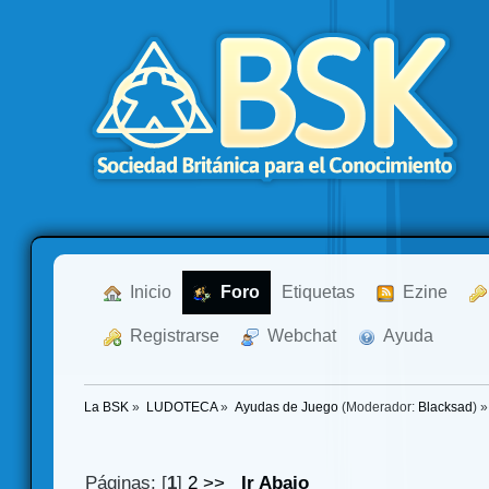
  Inicio
  Foro
Etiquetas
  Ezine
  Registrarse
  Webchat
  Ayuda
La BSK
»
LUDOTECA
»
Ayudas de Juego
(Moderador:
Blacksad
) »
Páginas: [
1
]
2
>>
Ir Abajo