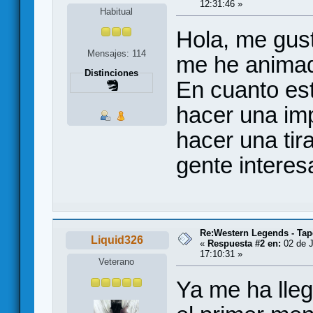
12:31:46 »
Habitual
Hola, me gust
Mensajes: 114
me he animad
Distinciones
En cuanto est
hacer una im
hacer una tir
gente interes
Re:Western Legends - Tap
Liquid326
«
Respuesta #2 en:
02 de J
17:10:31 »
Veterano
Ya me ha lleg