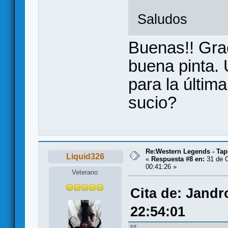
Saludos
Buenas!! Grac
buena pinta.
para la últim
sucio?
Re:Western Legends - Tap
Liquid326
«
Respuesta #8 en:
31 de O
00:41:26 »
Veterano
Cita de: Jandr
22:54:01