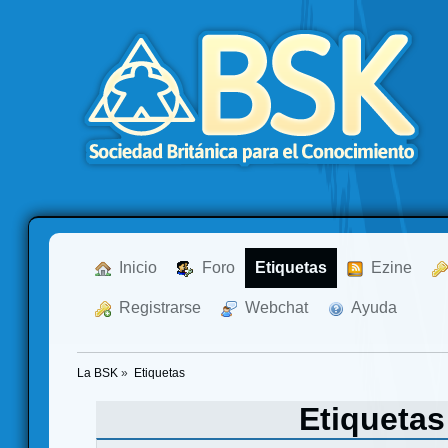
  Inicio
  Foro
Etiquetas
  Ezine
  Registrarse
  Webchat
  Ayuda
La BSK
»
Etiquetas
Etiqueta