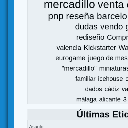
mercadillo
venta
pnp
reseña
barcel
dudas
vendo
rediseño
Comp
valencia
Kickstarter
Wa
eurogame
juego de mes
"mercadillo"
miniatura
familiar
icehouse
dados
cádiz
va
málaga
alicante
3
Últimas Eti
Asunto