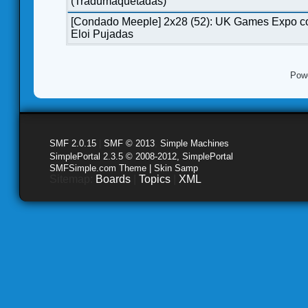
(Tradumaquetadas)
[Condado Meeple] 2x28 (52): UK Games Expo c
Eloi Pujadas
Pow
SMF 2.0.15
|
SMF © 2013
,
Simple Machines
SimplePortal 2.3.5 © 2008-2012, SimplePortal
SMFSimple.com Theme | Skin Samp
Sitemap:
Boards
|
Topics
|
XML