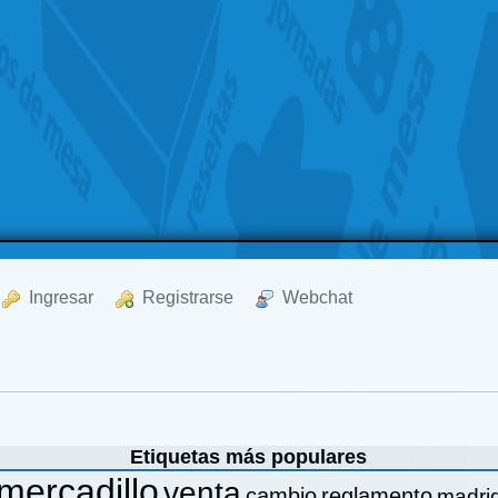
  Ingresar
  Registrarse
  Webchat
Etiquetas más populares
mercadillo
venta
cambio
reglamento
madri