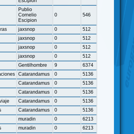
Escipion
Publio
Cornelio
0
546
Escipion
eras
jaxsnop
0
512
jaxsnop
0
512
jaxsnop
0
512
jaxsnop
0
512
Gentilhombre
9
6374
ciones
Catarandamus
0
5136
Catarandamus
0
5136
Catarandamus
0
5136
viaje
Catarandamus
0
5136
s
Catarandamus
0
5136
muradin
0
6213
s
muradin
0
6213