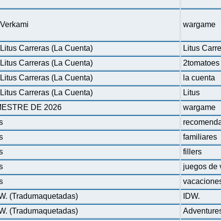
n Verkami
wargame
Litus Carreras (La Cuenta)
Litus Carr
Litus Carreras (La Cuenta)
2tomatoes
Litus Carreras (La Cuenta)
la cuenta
Litus Carreras (La Cuenta)
Litus
ESTRE DE 2026
wargame
s
recomenda
s
familiares
s
fillers
s
juegos de 
s
vacacione
DW. (Tradumaquetadas)
IDW.
DW. (Tradumaquetadas)
Adventure