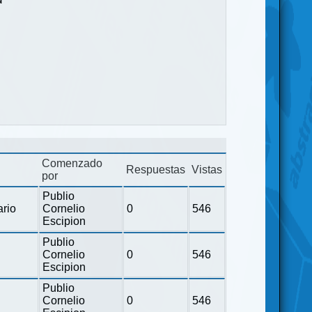
Comenzado
Respuestas
Vistas
por
Publio
ario
Cornelio
0
546
Escipion
Publio
Cornelio
0
546
Escipion
Publio
Cornelio
0
546