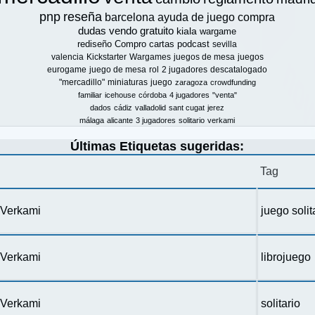
pnp
reseña
barcelona
ayuda de juego
compra
dudas
vendo
gratuito
kiala
wargame
rediseño
Compro
cartas
podcast
sevilla
valencia
Kickstarter
Wargames
juegos de mesa
juegos
eurogame
juego de mesa
rol
2 jugadores
descatalogado
"mercadillo"
miniaturas
juego
zaragoza
crowdfunding
familiar
icehouse
córdoba
4 jugadores
"venta"
dados
cádiz
valladolid
sant cugat
jerez
málaga
alicante
3 jugadores
solitario
verkami
Últimas Etiquetas sugeridas:
Tag
n Verkami
juego solit
n Verkami
librojuego
n Verkami
solitario