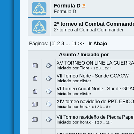
Formula D
Formula D
2º torneo al Combat Command
2º torneo al Combat Commander
Páginas: [
1
]
2
3
...
11
>>
Ir Abajo
Asunto
/
Iniciado por
XV TORNEO ON LINE LA GUERRA DE
Iniciado por
Tigre
«
1
2
3
...
22
»
VII Torneo Norte - Sur de GCACW
Iniciado por
elister
VI Torneo Anual Norte - Sur de GC
Iniciado por
elister
XIV torneo navideño de PPT. EP
Iniciado por
horak
«
1
2
3
...
8
»
Vii Torneo navideño de Piedra Pap
Iniciado por
horak
«
1
2
3
...
11
»