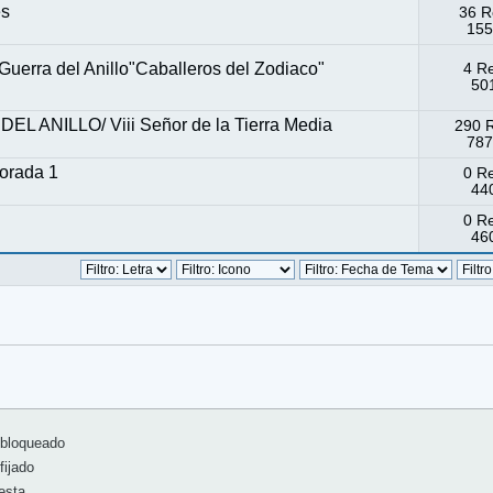
es
36 R
155
 Guerra del Anillo"Caballeros del Zodiaco"
4 R
50
 ANILLO/ Viii Señor de la Tierra Media
290 
787
orada 1
0 R
440
0 R
460
bloqueado
ijado
esta