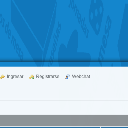
  Ingresar
  Registrarse
  Webchat