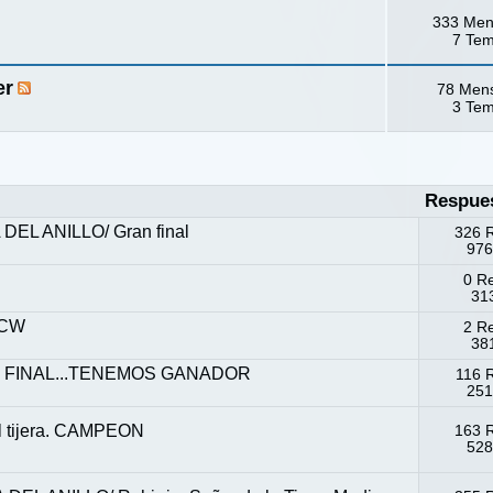
333 Men
7 Te
er
78 Men
3 Te
Respue
L ANILLO/ Gran final
326 
976
0 R
313
ACW
2 R
381
ICO FINAL...TENEMOS GANADOR
116 
251
el tijera. CAMPEON
163 
528