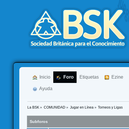
  Inicio
  Foro
Etiquetas
  Ezine
  Ayuda
La BSK
»
COMUNIDAD
»
Jugar en Línea
»
Torneos y Ligas
Subforos