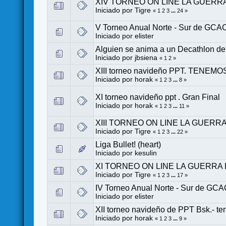
XIV TORNEO ON LINE LA GUERRA DE
Iniciado por
Tigre
«
1
2
3
...
24
»
V Torneo Anual Norte - Sur de GC
Iniciado por
elister
Alguien se anima a un Decathlon de 
Iniciado por
jbsiena
«
1
2
»
XIII torneo navideño PPT. TE
Iniciado por
horak
«
1
2
3
...
8
»
XI torneo navideño ppt . Gran Final
Iniciado por
horak
«
1
2
3
...
11
»
XIII TORNEO ON LINE LA GUERRA DE
Iniciado por
Tigre
«
1
2
3
...
22
»
Liga Bullet! (heart)
Iniciado por
kesulin
XI TORNEO ON LINE LA GUERRA DEL
Iniciado por
Tigre
«
1
2
3
...
17
»
IV Torneo Anual Norte - Sur de GC
Iniciado por
elister
XII torneo navideño de PPT Bsk.- 
Iniciado por
horak
«
1
2
3
...
9
»