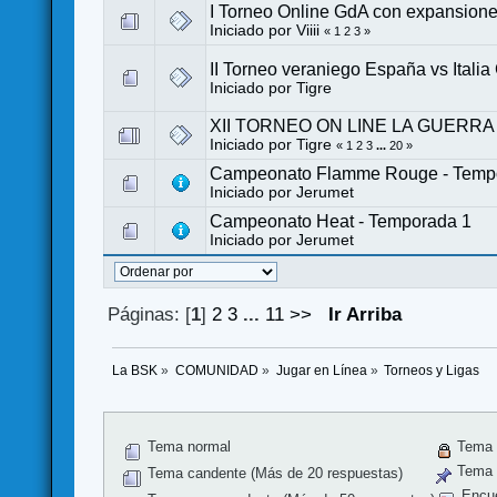
I Torneo Online GdA con expansion
Iniciado por
Viiii
«
1
2
3
»
II Torneo veraniego España vs Italia
Iniciado por
Tigre
XII TORNEO ON LINE LA GUERRA DEL
Iniciado por
Tigre
«
1
2
3
...
20
»
Campeonato Flamme Rouge - Temp
Iniciado por
Jerumet
Campeonato Heat - Temporada 1
Iniciado por
Jerumet
Páginas: [
1
]
2
3
...
11
>>
Ir Arriba
La BSK
»
COMUNIDAD
»
Jugar en Línea
»
Torneos y Ligas
Tema normal
Tema 
Tema f
Tema candente (Más de 20 respuestas)
Encu