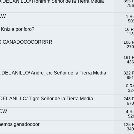
L ANILLO/ Rohirrim Señor de la Tierra Media
355 
756
ACW
1 R
509
Knizia por foro?
16 R
113
NEMOS GANADOOOOORRRR
106 
270
161 
436
L ANILLO/ Andre_crc Señor de la Tierra Media
322 
951
0 R
324
 ANILLO/ Tigre Señor de la Tierra Media
248 
670
ACW
4 R
526
tenemos ganadoooor
125 
349