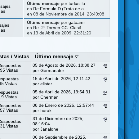
Último mensaje
por
turlusiflu
sajes
en
Re:Formula D (Trata de a...
mas
en 08 de Noviembre de 2014, 23:49:08
Último mensaje
por
gatoamr
sajes
en
Re: 2º Torneo CC: Clasif...
mas
en 13 de Abril de 2009, 22:31:20
stas
/
Vistas
Último mensaje
05 de Agosto de 2026, 18:38:27
Respuestas
95 Vistas
por
Germanator
15 de Abril de 2026, 12:11:42
espuestas
5 Vistas
por
elister
05 de Abril de 2026, 19:54:31
espuestas
9 Vistas
por
Cherman
08 de Enero de 2026, 12:57:44
Respuestas
57 Vistas
por
horak
31 de Diciembre de 2025,
Respuestas
08:16:04
31 Vistas
por
Janalone
06 de Septiembre de 2025,