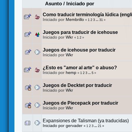
Asunto
/
Iniciado por
Como traducir terminología lúdica (engl
Iniciado por
Membrillo
«
1
2
3
...
31
»
Juegos para traducir de icehouse
Iniciado por
Wkr
«
1
2
»
Juegos de icehouse por traducir
Iniciado por
Wkr
¿Esto es "amor al arte" o abuso?
Iniciado por
hemp
«
1
2
3
...
5
»
Juegos de Decktet por traducir
Iniciado por
Wkr
Juegos de Piecepack por traducir
Iniciado por
Wkr
Expansiones de Talisman (ya traducidas)
Iniciado por
gervader
«
1
2
3
...
21
»