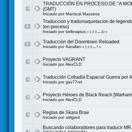
TRADUCCIÓN EN PROCESO DE "A WO
(GMT)
Iniciado por
Mariscal Massena
Traduccion y tradumaquetacion de legend
(en proceso)
Iniciado por
belknapius
«
1
2
3
...
22
»
Traducción del Doomtown Reloaded
Iniciado por
Karallan
«
1
2
3
...
7
»
Proyecto VAGRANT
Iniciado por
AlexCLD
Traducción Cofradía Espacial Guerra por A
Iniciado por
gav77ret
Proyecto Héroes de Black Reach [Warha
Iniciado por
AlexCLD
Reglas de Skara Brae
Iniciado por
aldgard
Buscando colaboradores para traducir 