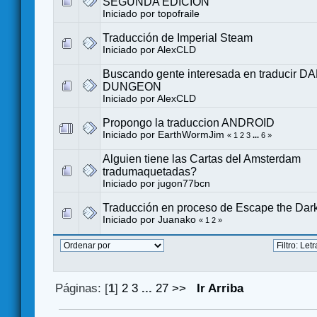
SEGUNDA EDICIÓN
Iniciado por
topofraile
Traducción de Imperial Steam
Iniciado por
AlexCLD
Buscando gente interesada en traducir 
DUNGEON
Iniciado por
AlexCLD
Propongo la traduccion ANDROID
Iniciado por
EarthWormJim
«
1
2
3
...
6
»
Alguien tiene las Cartas del Amsterdam
tradumaquetadas?
Iniciado por
jugon77bcn
Traducción en proceso de Escape the Dark
Iniciado por
Juanako
«
1
2
»
Páginas: [
1
]
2
3
...
27
>>
Ir Arriba