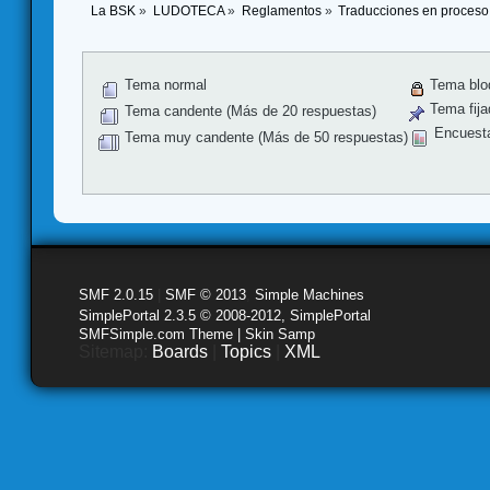
La BSK
»
LUDOTECA
»
Reglamentos
»
Traducciones en proceso
Tema normal
Tema blo
Tema fija
Tema candente (Más de 20 respuestas)
Encuest
Tema muy candente (Más de 50 respuestas)
SMF 2.0.15
|
SMF © 2013
,
Simple Machines
SimplePortal 2.3.5 © 2008-2012, SimplePortal
SMFSimple.com Theme | Skin Samp
Sitemap:
Boards
|
Topics
|
XML