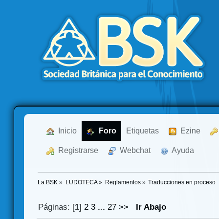
  Inicio
  Foro
Etiquetas
  Ezine
  Registrarse
  Webchat
  Ayuda
La BSK
»
LUDOTECA
»
Reglamentos
»
Traducciones en proceso
Páginas: [
1
]
2
3
...
27
>>
Ir Abajo