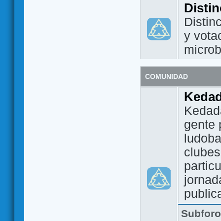
Disti
Distin
y vota
micro
COMUNIDAD
Keda
Kedada
gente 
ludoba
clubes
partic
jornad
public
Subfor