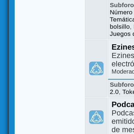
Subfor
Número 
Temátic
bolsillo
,
Juegos d
Ezine
Ezines
electr
Modera
Subfor
2.0
,
Tok
Podca
Podca
emitid
de me