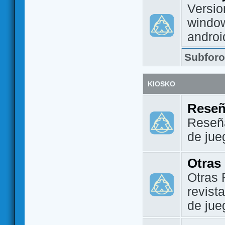
Versio
window
androi
Subfor
KIOSKO
Reseñ
Reseña
de jue
Otras
Otras 
revist
de jue