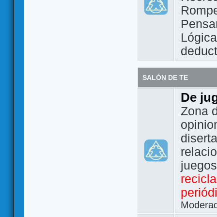
Rompe
Pensam
Lógic
deduct
SALÓN DE TE
De ju
Zona d
opinio
disert
relaci
juego
recicl
periód
Modera