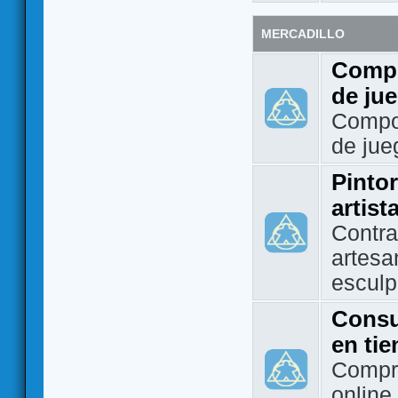
MERCADILLO
Compo
de ju
Compo
de jue
Pintor
artist
Contra
artesa
esculp
Consu
en ti
Compra
online 