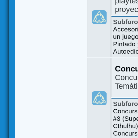
playte
proyec
Subfor
Accesor
un jueg
Pintado
Autoedi
Conc
Concu
Temát
Subfor
Concurs
#3 (Sup
Cthulhu)
Concurs