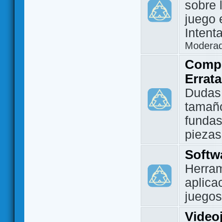
sobre 
juego 
Intent
Modera
Compo
Errat
Dudas
tamañ
fundas
piezas
Softw
Herram
aplica
juegos
Video