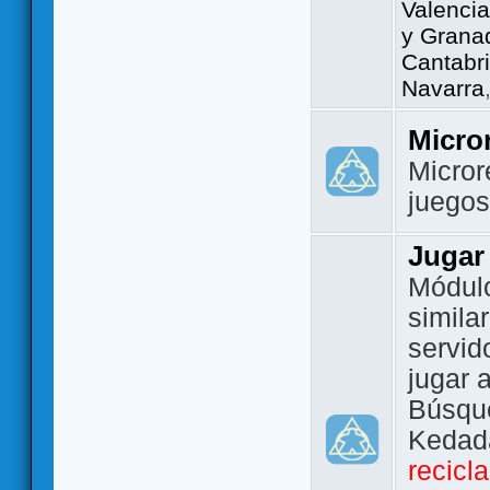
Valencia
y Grana
Cantabri
Navarra
Micro
Micror
juego
Jugar
Módulo
simila
servid
jugar 
Búsque
Kedada
recicl