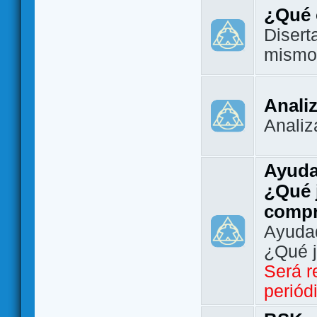
¿Qué 
Disert
mismo
Analiz
Analiz
Ayuda
¿Qué 
comp
Ayudad
¿Qué 
Será r
periód