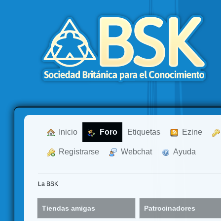
  Inicio
  Foro
Etiquetas
  Ezine
  Registrarse
  Webchat
  Ayuda
La BSK
Tiendas amigas
Patrocinadores