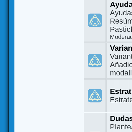
Ayuda
Ayuda
Resúm
Pastic
Modera
Varia
Varian
Añadi
modal
Estra
Estrat
Dudas
Plante