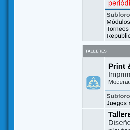
periód
Subfor
Módulos 
Torneos
Republi
TALLERES
Print 
Imprim
Modera
Subfor
Juegos 
Taller
Diseño