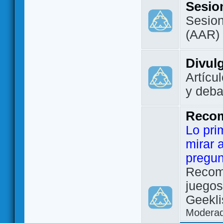
Sesio
Sesion
(AAR)
Divul
Artícu
y deba
Reco
Lo pri
mirar 
pregun
Recom
juegos
Geekli
Modera