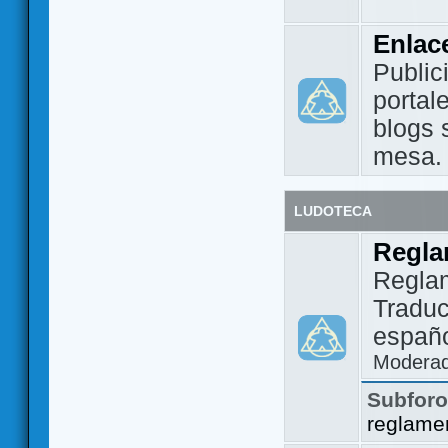
Enlac
Public
portal
blogs 
mesa.
LUDOTECA
Regla
Regla
Traduc
españo
Modera
Subfor
reglame