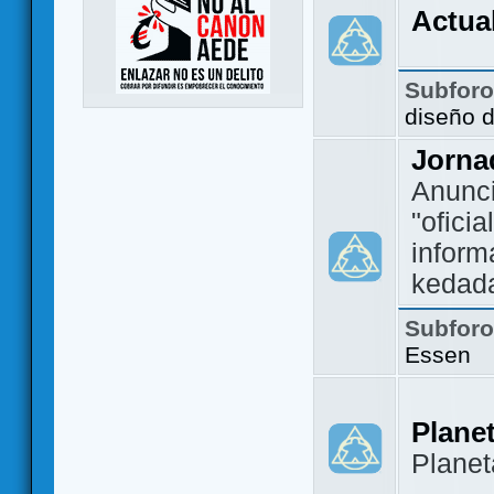
Actua
Subfor
diseño 
Jorna
Anunc
"ofici
inform
kedad
Subfor
Essen
Plane
Plane