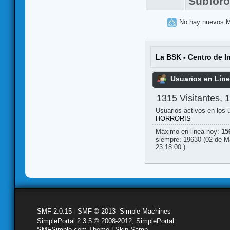
Subfor
No hay nuevos 
La BSK - Centro de I
Usuarios en Lín
1315 Visitantes, 
Usuarios activos en los 
HORRORIS
Máximo en linea hoy:
15
siempre: 19630 (02 de M
23:18:00 )
SMF 2.0.15
|
SMF © 2013
,
Simple Machines
SimplePortal 2.3.5 © 2008-2012, SimplePortal
SMFSimple.com Theme | Skin Samp