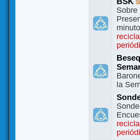
BSK
Sobre 
Presen
minut
recicl
periód
Beseq
Sema
Barone
la Se
Sond
Sondeo
Encue
recicl
periód