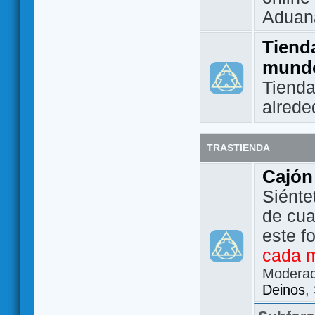
Aduan
Tienda
mund
Tienda
alrede
TRASTIENDA
Cajón
Siénte
de cua
este f
cada 
Modera
Deinos
,