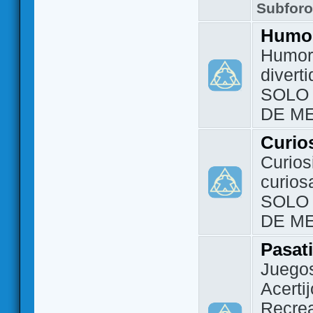
Subfor
Humo
Humor 
divert
SOLO
DE M
Curio
Curios
curios
SOLO
DE M
Pasat
Juegos
Acerti
Recrea