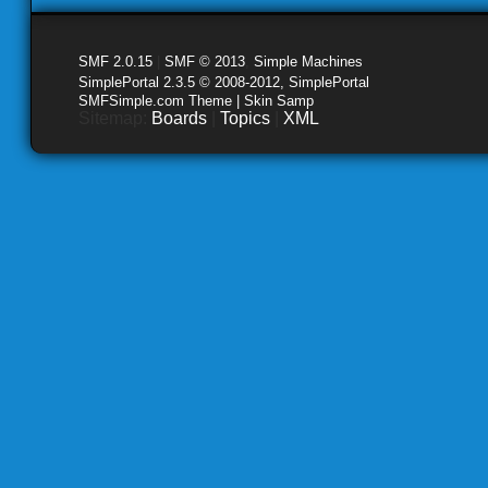
SMF 2.0.15
|
SMF © 2013
,
Simple Machines
SimplePortal 2.3.5 © 2008-2012, SimplePortal
SMFSimple.com Theme | Skin Samp
Sitemap:
Boards
|
Topics
|
XML