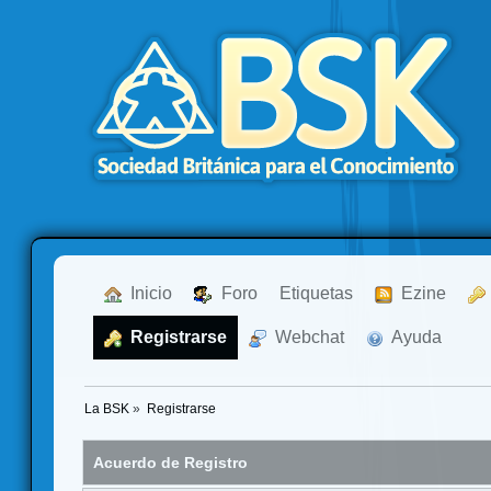
  Inicio
  Foro
Etiquetas
  Ezine
  Registrarse
  Webchat
  Ayuda
La BSK
»
Registrarse
Acuerdo de Registro