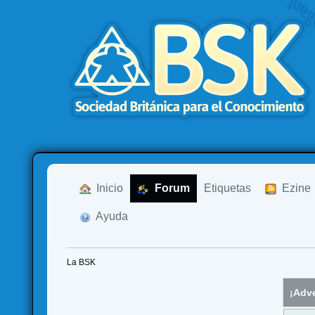
  Inicio
  Forum
Etiquetas
  Ezine
  Ayuda
La BSK
¡Adve