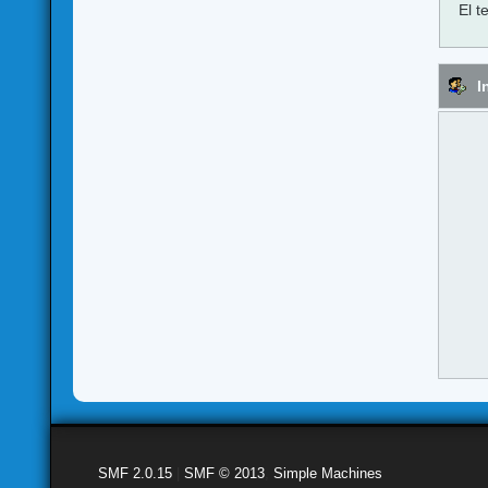
El t
I
SMF 2.0.15
|
SMF © 2013
,
Simple Machines