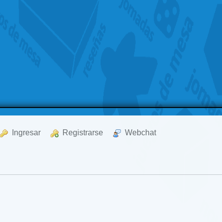
  Ingresar
  Registrarse
  Webchat