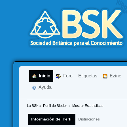
  Inicio
  Foro
Etiquetas
  Ezine
  Ayuda
La BSK
»
Perfil de Bloder 
»
Mostrar Estadísticas
Información del Perfil
Distinciones