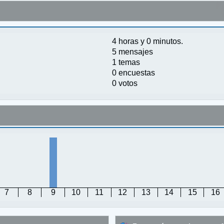
4 horas y 0 minutos.
5 mensajes
1 temas
0 encuestas
0 votos
7
8
9
10
11
12
13
14
15
16