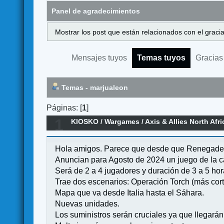
Panel de agradecimientos
Mostrar los post que están relacionados con el graci
Mensajes tuyos
Temas tuyos
Gracias
Temas - marjualeon
Páginas: [
1
]
1
KIOSKO
/
Wargames
/
Axis & Allies North Afri
Hola amigos. Parece que desde que Renegade Ga
Anuncian para Agosto de 2024 un juego de la c
Será de 2 a 4 jugadores y duración de 3 a 5 hor
Trae dos escenarios: Operación Torch (más co
Mapa que va desde Italia hasta el Sáhara.
Nuevas unidades.
Los suministros serán cruciales ya que llegará