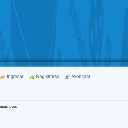
  Ingresar
  Registrarse
  Webchat
emas tuyos