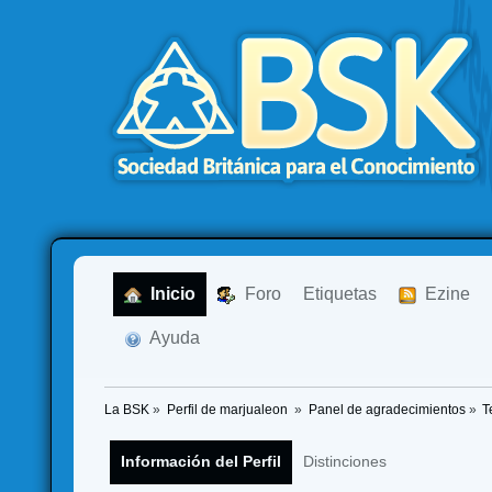
  Inicio
  Foro
Etiquetas
  Ezine
  Ayuda
La BSK
»
Perfil de marjualeon 
»
Panel de agradecimientos
»
T
Información del Perfil
Distinciones