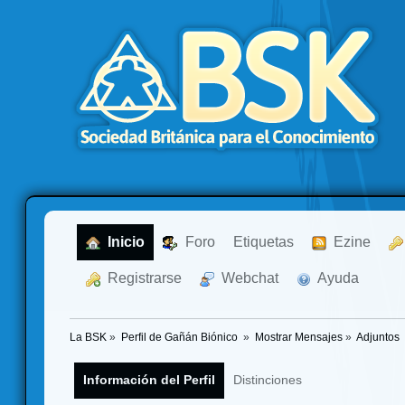
  Inicio
  Foro
Etiquetas
  Ezine
  Registrarse
  Webchat
  Ayuda
La BSK
»
Perfil de Gañán Biónico 
»
Mostrar Mensajes
»
Adjuntos
Información del Perfil
Distinciones