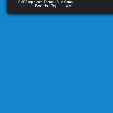
SMFSimple.com Theme | Skin Samp
Sitemap:
Boards
|
Topics
|
XML