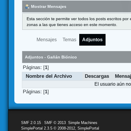
Mostrar Mensajes
Esta sección te permite ver todos los posts escritos por
zonas a las que tienes acceso en este momento.
Mensajes
Temas
Adjuntos
Adjuntos - Gañán Biónico
Páginas: [
1
]
Nombre del Archivo
Descargas
Mensa
El usuario aún no
Páginas: [
1
]
SMF 2.0.15
|
SMF © 2013
,
Simple Machines
SimplePortal 2.3.5 © 2008-2012, SimplePortal