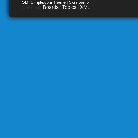
SMFSimple.com Theme | Skin Samp
Sitemap:
Boards
|
Topics
|
XML