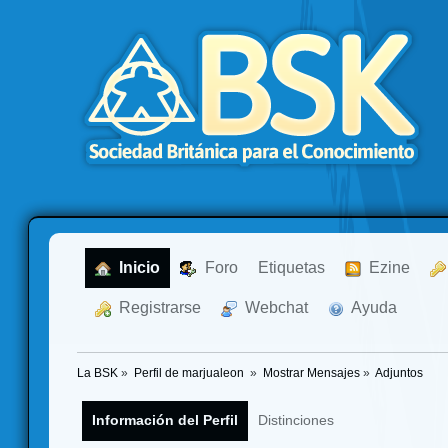
  Inicio
  Foro
Etiquetas
  Ezine
  Registrarse
  Webchat
  Ayuda
La BSK
»
Perfil de marjualeon 
»
Mostrar Mensajes
»
Adjuntos
Información del Perfil
Distinciones