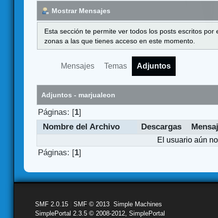
Mostrar Mensajes
Esta sección te permite ver todos los posts escritos por
zonas a las que tienes acceso en este momento.
Mensajes
Temas
Adjuntos
Adjuntos - marjualeon
Páginas: [
1
]
Nombre del Archivo
Descargas
Mensa
El usuario aún no
Páginas: [
1
]
SMF 2.0.15
|
SMF © 2013
,
Simple Machines
SimplePortal 2.3.5 © 2008-2012, SimplePortal