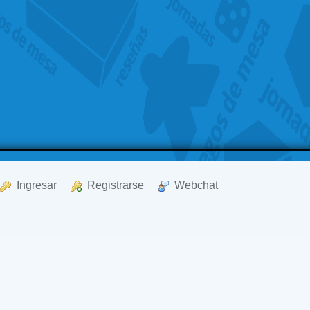
  Ingresar
  Registrarse
  Webchat