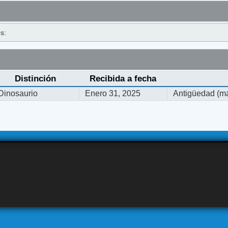
s:
Distinción
Recibida a fecha
Dinosaurio
Enero 31, 2025
Antigüedad (má