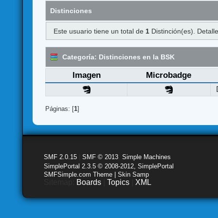
Distinciones
Este usuario tiene un total de
1
Distinción(es). Detalle
Categoría: Distinciones en la BSK
Imagen
Microbadge
Páginas: [
1
]
SMF 2.0.15
|
SMF © 2013
,
Simple Machines
SimplePortal 2.3.5 © 2008-2012, SimplePortal
SMFSimple.com Theme | Skin Samp
Sitemap:
Boards
|
Topics
|
XML