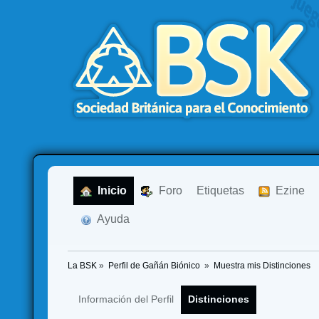
  Inicio
  Foro
Etiquetas
  Ezine
  Ayuda
La BSK
»
Perfil de Gañán Biónico 
»
Muestra mis Distinciones
Información del Perfil
Distinciones