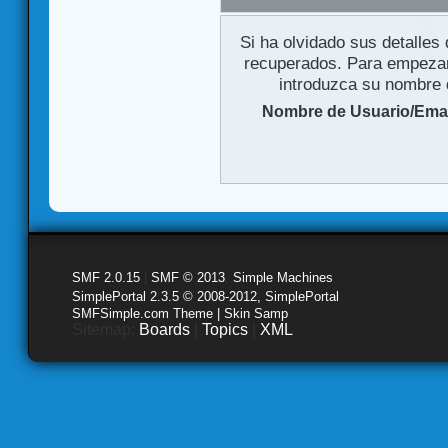
Si ha olvidado sus detalles
recuperados. Para empezar 
introduzca su nombre d
Nombre de Usuario/Emai
SMF 2.0.15
|
SMF © 2013
,
Simple Machines
SimplePortal 2.3.5 © 2008-2012, SimplePortal
SMFSimple.com Theme | Skin Samp
Sitemap:
Boards
|
Topics
|
XML