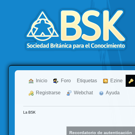
  Inicio
  Foro
Etiquetas
  Ezine
  Registrarse
  Webchat
  Ayuda
La BSK
Recordatorio de autenticación