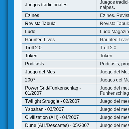
Juegos tradici
Juegos tradicionales
naipes.
Ezines
Ezines. Revist
Revista Tabula
Revista Tabul
Ludo
Ludo Magazi
Haunted Lives
Haunted Live
Troll 2.0
Troll 2.0
Token
Token
Podcasts
Podcasts, pro
Juego del Mes
Juego del Me
2007
Juegos del Me
Power Grid/Funkenschlag -
Juego del mes
01/2007
Funkenschlag 
Twilight Struggle - 02/2007
Juego del mes
Yspahan - 03/2007
Juego del me
Civilization (AH) - 04/2007
Juego del mes 
Dune (AH/Descartes) - 05/2007
Juego del me