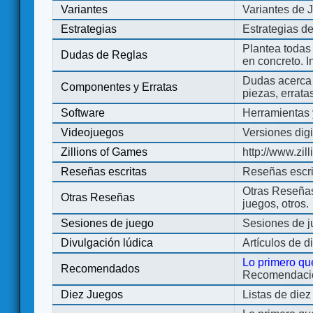
Variantes
Variantes de 
Estrategias
Estrategias d
Plantea todas
Dudas de Reglas
en concreto. 
Dudas acerca 
Componentes y Erratas
piezas, errata
Software
Herramientas 
Videojuegos
Versiones digi
Zillions of Games
http://www.zi
Reseñas escritas
Reseñas escri
Otras Reseñas 
Otras Reseñas
juegos, otros.
Sesiones de juego
Sesiones de 
Divulgación lúdica
Artículos de d
Lo primero qu
Recomendados
Recomendacion
Diez Juegos
Listas de die