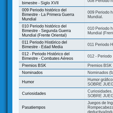
008 Periodo hi
bimestre - Siglo XVII
009 Periodo histórico del
009 Periodo hi
Bimestre - La Primera Guerra
Mundial.
Mundial
010 Periodo histórico del
010 Periodo h
Bimestre - Segunda Guerra
Mundial (Frent
Mundial (Frente Oriental)
011 Periodo Histórico del
011 Periodo H
Bimestre - Edad Media
012 - Periodo Histórico del
012 - Periodo
Bimestre - Combates Aéreos
Premios BSK
Premios BSK
Nominados
Nominados (fa
Humor gráfico
Humor
SOBRE JUEG
Curiosidades.
Curiosidades
SOBRE JUEG
Juegos de Ing
Pasatiempos
Rompecabezas
deductiva/indu