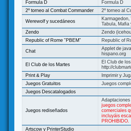
Formula D
Formula D
2º torneo al Combat Commander
2º torneo al
Karmagedon, W
Werewolf y sucedáneos
Tabula, Mafia
Zendo
Zendo (iceho
Republic of Rome "PBEM"
Republic of 
Applet de jav
Chat
hispano.org
El Club de los
El Club de los Martes
http://clubmar
Print & Play
Imprimir y Jug
Juegos Gratuitos
Juegos complet
Juegos Descatalogados
Adaptaciones 
juegos comple
Juegos rediseñados
comerciales q
incluyáis esc
PROHIBIDO.
Artscow y PrinterStudio