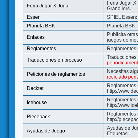
Feria Jugar X
Feria Jugar X Jugar
Granollers.
Essen
SPIEL Essen: 
Planeta BSK
Planeta BSK
Publicita otra
Enlaces
juegos de me
Reglamentos
Reglamentos d
Traducciones
Traducciones en proceso
periódicamen
Necesitas alg
Peticiones de reglamentos
reciclado per
Reglamentos d
Decktet
http://www.de
Reglamentos d
Icehouse
http://www.ic
Reglamentos 
Piecepack
http://piecepa
Ayudas de Jue
Ayudas de Juego
Etiquetas.