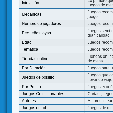
Lo primero que
Iniciación
juegos de mes
Juegos recome
Mecánicas
juego.
Número de jugadores
Juegos recom
Juegos semi-d
Pequeñas joyas
gran calidad.
Edad
Juegos recom
Temática
Juegos recom
Tiendas onli
Tiendas online
de mesa.
Por Duración
Juegos para u
Juegos que o
Juegos de bolsillo
llevar de viaje
Por Precio
Juegos económ
Juegos Coleccionables
Cartas, juego
Autores
Autores, crea
Juegos de rol
Juegos de rol,