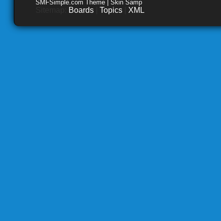
SMFSimple.com Theme | Skin Samp
Sitemap:
Boards
|
Topics
|
XML