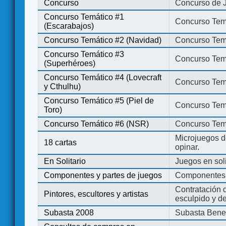
Concurso
Concurso de 
Concurso Temático #1
Concurso Temá
(Escarabajos)
Concurso Temático #2 (Navidad)
Concurso Tem
Concurso Temático #3
Concurso Tem
(Superhéroes)
Concurso Temático #4 (Lovecraft
Concurso Temá
y Cthulhu)
Concurso Temático #5 (Piel de
Concurso Temá
Toro)
Concurso Temático #6 (NSR)
Concurso Tem
Microjuegos d
18 cartas
opinar.
En Solitario
Juegos en soli
Componentes y partes de juegos
Componentes 
Contratación d
Pintores, escultores y artistas
esculpido y d
Subasta 2008
Subasta Bene