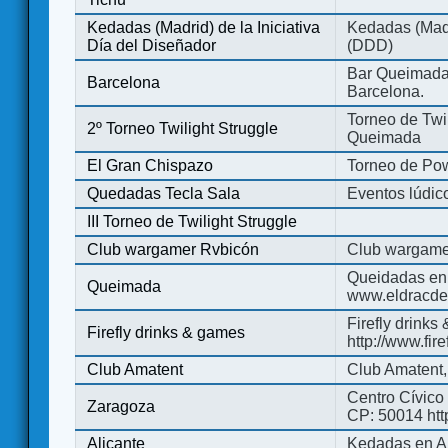
Kedadas (Madrid) de la Iniciativa
Kedadas (Madri
Día del Diseñador
(DDD)
Bar Queimada.
Barcelona
Barcelona.
Torneo de Twil
2º Torneo Twilight Struggle
Queimada
El Gran Chispazo
Torneo de Po
Quedadas Tecla Sala
Eventos lúdico
III Torneo de Twilight Struggle
Club wargamer Rvbicón
Club wargame
Queidadas en
Queimada
www.eldracde
Firefly drinks
Firefly drinks & games
http://www.fir
Club Amatent
Club Amatent,
Centro Cívico 
Zaragoza
CP: 50014 http
Alicante
Kedadas en Al