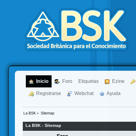
  Inicio
  Foro
Etiquetas
  Ezine
  Registrarse
  Webchat
  Ayuda
La BSK
»
Sitemap
La BSK - Sitemap