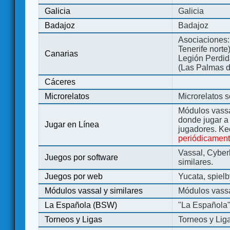
Galicia
Galicia
Badajoz
Badajoz
Asociaciones:
Tenerife norte
Canarias
Legión Perdida
(Las Palmas d
Cáceres
Microrelatos
Microrelatos 
Módulos vassa
donde jugar 
Jugar en Línea
jugadores. Ke
periódicamen
Vassal, Cyber
Juegos por software
similares.
Juegos por web
Yucata, spiel
Módulos vassal y similares
Módulos vassa
La Española (BSW)
"La Española
Torneos y Ligas
Torneos y Lig