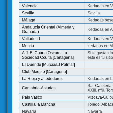
Valencia
Kedadas en V
Sevilla
Sevilla
Málaga
Kedadas bese
Andalucía Oriental (Almería y
Kedadas en An
Granada)
Valladolid
Kedadas en Va
Murcia
kedadas en M
A.J. El Cuarto Oscuro. La
Si te gustan l
Sociedad Oculta [Cartagena]
este es tu sit
El Duende [Murcia/El Palmar]
Club Meeple [Cartagena]
La Rioja y alrededores
Kedadas en L
Bar-Cafetería 
Cantabria-Asturias
XXIII, nº9, To
País Vasco
Vizcaya-Guip
Castilla la Mancha
Toledo, Albac
Navarra
Navarra