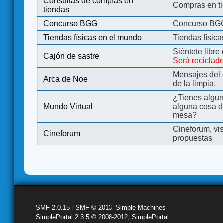
Consultas de compras en
Compras en ti
tiendas
Concurso BGG
Concurso BG
Tiendas físicas en el mundo
Tiendas físic
Siéntete libre
Cajón de sastre
Será reciclad
Mensajes del 
Arca de Noe
de la limpia.
¿Tienes algu
Mundo Virtual
alguna cosa d
mesa?
Cineforum, vis
Cineforum
propuestas
SMF 2.0.15
|
SMF © 2013
,
Simple Machines
SimplePortal 2.3.5 © 2008-2012, SimplePortal