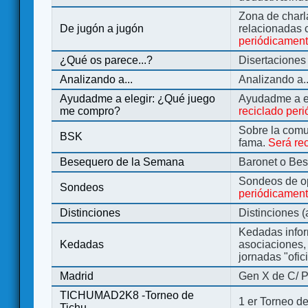
Zona de charl
De jugón a jugón
relacionadas 
periódicamen
¿Qué os parece...?
Disertaciones
Analizando a...
Analizando a..
Ayudadme a elegir: ¿Qué juego
Ayudadme a e
me compro?
reciclado per
Sobre la comu
BSK
fama.
Será re
Besequero de la Semana
Baronet o Be
Sondeos de o
Sondeos
periódicament
Distinciones
Distinciones 
Kedadas infor
Kedadas
asociaciones, 
jornadas "ofic
Madrid
Gen X de C/ P
TICHUMAD2K8 -Torneo de
1 er Torneo de
Tichu