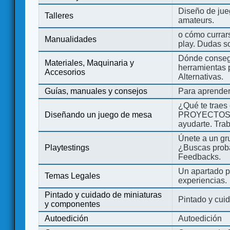
Diseño de jue
Talleres
amateurs.
o cómo currars
Manualidades
play. Dudas so
Dónde consegu
Materiales, Maquinaria y
herramientas 
Accesorios
Alternativas.
Guías, manuales y consejos
Para aprender
¿Qué te traes
Diseñando un juego de mesa
PROYECTOS co
ayudarte. Tra
Únete a un gru
Playtestings
¿Buscas probad
Feedbacks.
Un apartado pa
Temas Legales
experiencias.
Pintado y cuidado de miniaturas
Pintado y cui
y componentes
Autoedición
Autoedición