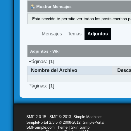
Mostrar Mensajes
Esta sección te permite ver todos los posts escritos
Mensajes
Temas
Adjuntos
Adjuntos - Wkr
Páginas: [
1
]
Nombre del Archivo
Desc
Páginas: [
1
]
SMF 2.0.15
|
SMF © 2013
,
Simple Machines
SimplePortal 2.3.5 © 2008-2012, SimplePortal
SMFSimple.com Theme | Skin Samp