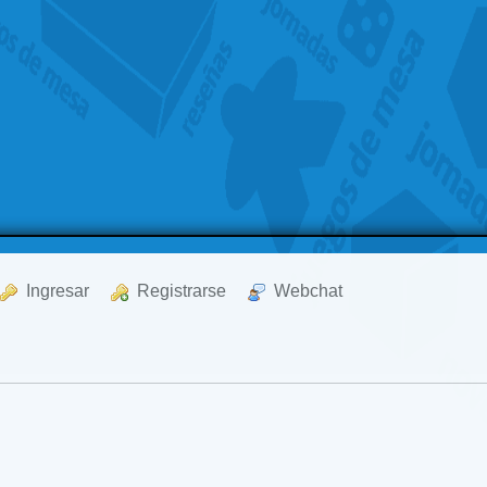
  Ingresar
  Registrarse
  Webchat