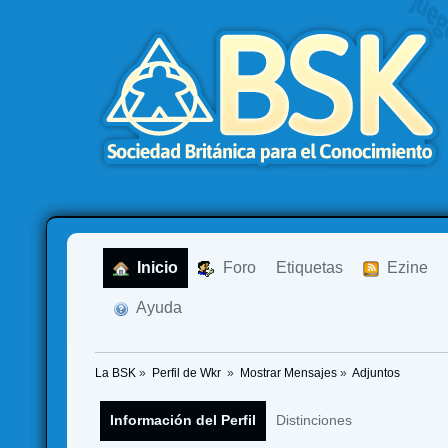
  Inicio
  Foro
Etiquetas
  Ezine
  Ayuda
La BSK
»
Perfil de Wkr 
»
Mostrar Mensajes
»
Adjuntos
Información del Perfil
Distinciones