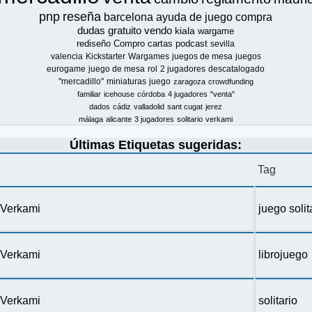
pnp
reseña
barcelona
ayuda de juego
compra
dudas
gratuito
vendo
kiala
wargame
rediseño
Compro
cartas
podcast
sevilla
valencia
Kickstarter
Wargames
juegos de mesa
juegos
eurogame
juego de mesa
rol
2 jugadores
descatalogado
"mercadillo"
miniaturas
juego
zaragoza
crowdfunding
familiar
icehouse
córdoba
4 jugadores
"venta"
dados
cádiz
valladolid
sant cugat
jerez
málaga
alicante
3 jugadores
solitario
verkami
Últimas Etiquetas sugeridas:
Tag
n Verkami
juego solit
n Verkami
librojuego
n Verkami
solitario