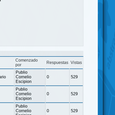
Comenzado
Respuestas
Vistas
por
Publio
ario
Cornelio
0
529
Escipion
Publio
Cornelio
0
529
Escipion
Publio
Cornelio
0
529