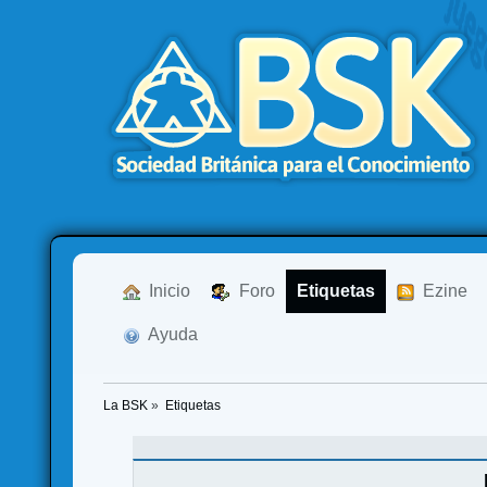
  Inicio
  Foro
Etiquetas
  Ezine
  Ayuda
La BSK
»
Etiquetas