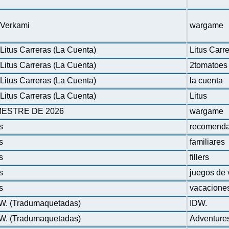
n Verkami
wargame
Litus Carreras (La Cuenta)
Litus Carr
Litus Carreras (La Cuenta)
2tomatoes
Litus Carreras (La Cuenta)
la cuenta
Litus Carreras (La Cuenta)
Litus
ESTRE DE 2026
wargame
s
recomenda
s
familiares
s
fillers
s
juegos de 
s
vacacione
DW. (Tradumaquetadas)
IDW.
DW. (Tradumaquetadas)
Adventure