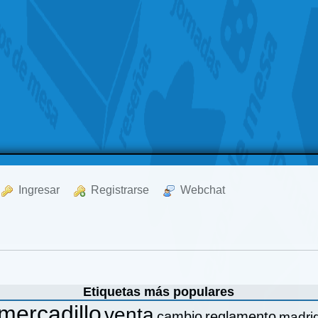
  Ingresar
  Registrarse
  Webchat
Etiquetas más populares
mercadillo
venta
cambio
reglamento
madri