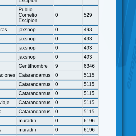
Escipion
Publio
Cornelio
0
529
Escipion
eras
jaxsnop
0
493
jaxsnop
0
493
jaxsnop
0
493
jaxsnop
0
493
Gentilhombre
9
6346
ciones
Catarandamus
0
5115
Catarandamus
0
5115
Catarandamus
0
5115
viaje
Catarandamus
0
5115
s
Catarandamus
0
5115
muradin
0
6196
s
muradin
0
6196