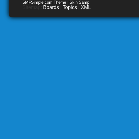
SMFSimple.com Theme | Skin Samp
Sitemap:
Boards
|
Topics
|
XML