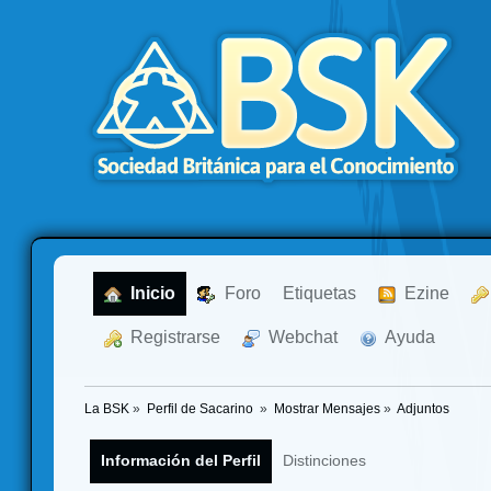
  Inicio
  Foro
Etiquetas
  Ezine
  Registrarse
  Webchat
  Ayuda
La BSK
»
Perfil de Sacarino 
»
Mostrar Mensajes
»
Adjuntos
Información del Perfil
Distinciones