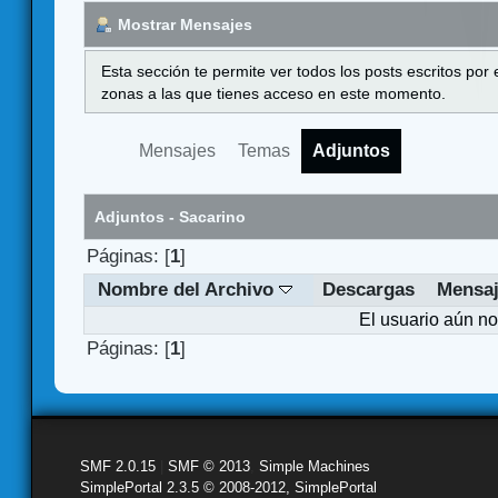
Mostrar Mensajes
Esta sección te permite ver todos los posts escritos por
zonas a las que tienes acceso en este momento.
Mensajes
Temas
Adjuntos
Adjuntos - Sacarino
Páginas: [
1
]
Nombre del Archivo
Descargas
Mensa
El usuario aún no
Páginas: [
1
]
SMF 2.0.15
|
SMF © 2013
,
Simple Machines
SimplePortal 2.3.5 © 2008-2012, SimplePortal