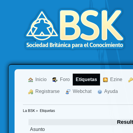
  Inicio
  Foro
Etiquetas
  Ezine
  Registrarse
  Webchat
  Ayuda
La BSK
»
Etiquetas
Resul
Asunto