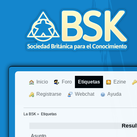
  Inicio
  Foro
Etiquetas
  Ezine
  Registrarse
  Webchat
  Ayuda
La BSK
»
Etiquetas
Resul
Asunto