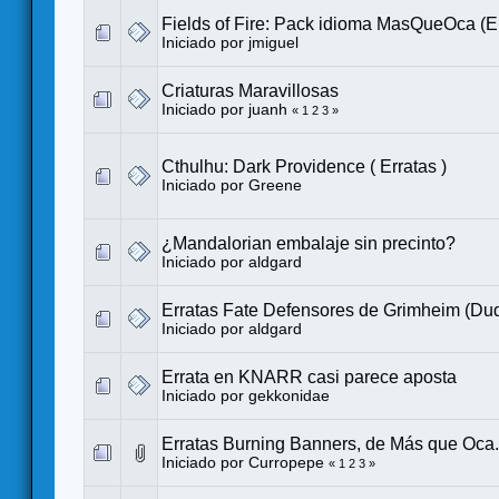
Fields of Fire: Pack idioma MasQueOca (Er
Iniciado por
jmiguel
Criaturas Maravillosas
Iniciado por
juanh
«
1
2
3
»
Cthulhu: Dark Providence ( Erratas )
Iniciado por
Greene
¿Mandalorian embalaje sin precinto?
Iniciado por
aldgard
Erratas Fate Defensores de Grimheim (Du
Iniciado por
aldgard
Errata en KNARR casi parece aposta
Iniciado por
gekkonidae
Erratas Burning Banners, de Más que Oca.
Iniciado por
Curropepe
«
1
2
3
»