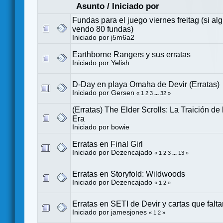
Asunto
/
Iniciado por
Fundas para el juego viernes freitag (si al
vendo 80 fundas)
Iniciado por
j5m6a2
Earthborne Rangers y sus erratas
Iniciado por
Yelish
D-Day en playa Omaha de Devir (Erratas)
Iniciado por
Gersen
«
1
2
3
...
32
»
(Erratas) The Elder Scrolls: La Traición d
Era
Iniciado por
bowie
Erratas en Final Girl
Iniciado por
Dezencajado
«
1
2
3
...
13
»
Erratas en Storyfold: Wildwoods
Iniciado por
Dezencajado
«
1
2
»
Erratas en SETI de Devir y cartas que falta
Iniciado por
jamesjones
«
1
2
»