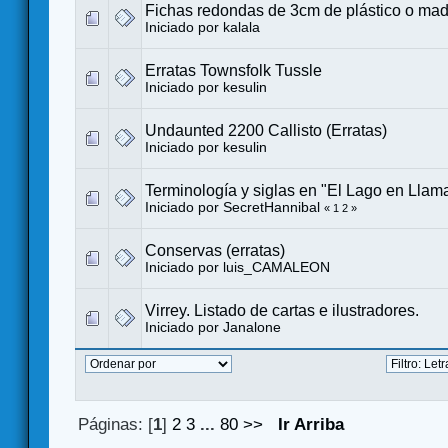
Fichas redondas de 3cm de plástico o mad
Iniciado por
kalala
Erratas Townsfolk Tussle
Iniciado por
kesulin
Undaunted 2200 Callisto (Erratas)
Iniciado por
kesulin
Terminología y siglas en "El Lago en Llama
Iniciado por
SecretHannibal
«
1
2
»
Conservas (erratas)
Iniciado por
luis_CAMALEON
Virrey. Listado de cartas e ilustradores.
Iniciado por
Janalone
Páginas: [
1
]
2
3
...
80
>>
Ir Arriba