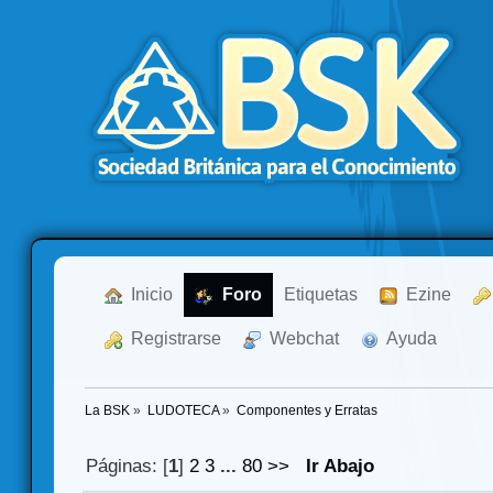
  Inicio
  Foro
Etiquetas
  Ezine
  Registrarse
  Webchat
  Ayuda
La BSK
»
LUDOTECA
»
Componentes y Erratas
Páginas: [
1
]
2
3
...
80
>>
Ir Abajo