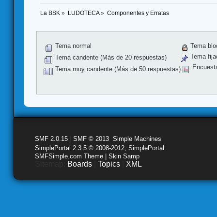
La BSK
»
LUDOTECA
»
Componentes y Erratas
Tema normal
Tema blo
Tema fija
Tema candente (Más de 20 respuestas)
Encuest
Tema muy candente (Más de 50 respuestas)
SMF 2.0.15
|
SMF © 2013
,
Simple Machines
SimplePortal 2.3.5 © 2008-2012, SimplePortal
SMFSimple.com Theme | Skin Samp
Sitemap:
Boards
|
Topics
|
XML