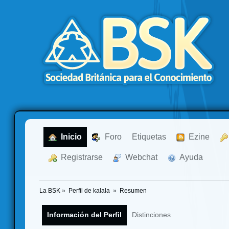
  Inicio
  Foro
Etiquetas
  Ezine
  Registrarse
  Webchat
  Ayuda
La BSK
»
Perfil de kalala 
»
Resumen
Información del Perfil
Distinciones