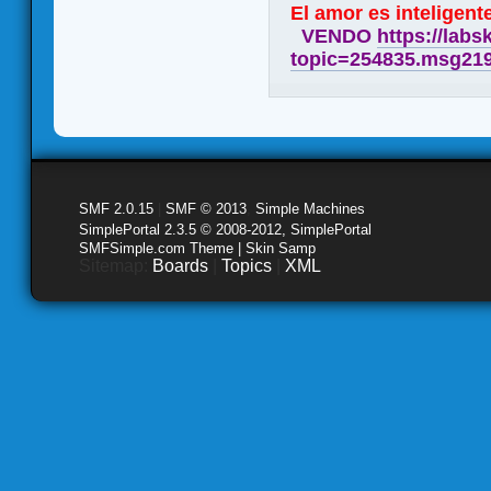
El amor es inteligente
VENDO
https://labs
topic=254835.msg21
SMF 2.0.15
|
SMF © 2013
,
Simple Machines
SimplePortal 2.3.5 © 2008-2012, SimplePortal
SMFSimple.com Theme | Skin Samp
Sitemap:
Boards
|
Topics
|
XML