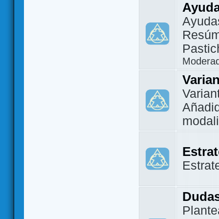
Ayuda
Ayuda
Resúm
Pastic
Modera
Varia
Varian
Añadi
modal
Estra
Estrat
Dudas
Plante