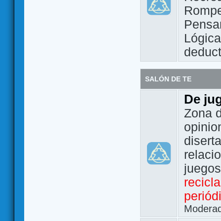
Rompe
Pensam
Lógic
deduct
SALÓN DE TE
De ju
Zona d
opinio
disert
relaci
juego
recicl
periód
Modera