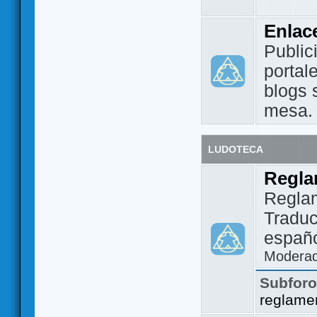
Enlac
Public
portal
blogs 
mesa.
LUDOTECA
Regla
Regla
Traduc
españo
Modera
Subfor
reglame