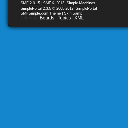
SMF 2.0.15
|
SMF © 2013
,
Simple Machines
SimplePortal 2.3.5 © 2008-2012, SimplePortal
SMFSimple.com Theme | Skin Samp
Sitemap:
Boards
|
Topics
|
XML