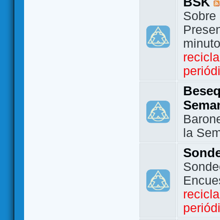
BSK
Sobre 
Presen
minut
recicl
periód
Beseq
Sema
Barone
la Se
Sond
Sondeo
Encue
recicl
periód