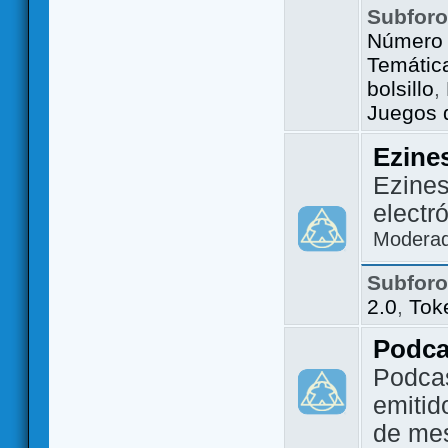
Subfor
Número 
Temátic
bolsillo
,
Juegos d
Ezine
Ezines
electr
Modera
Subfor
2.0
,
Tok
Podca
Podca
emitid
de me