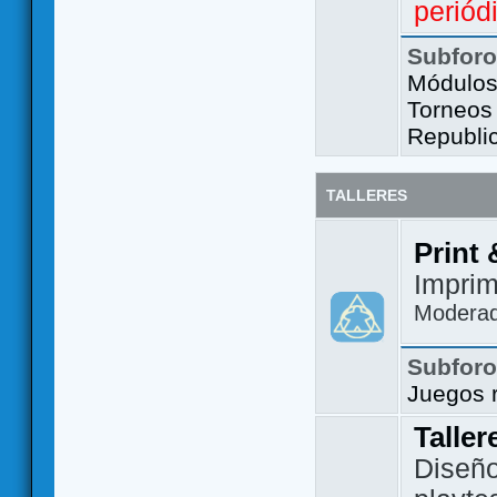
periód
Subfor
Módulos 
Torneos
Republi
TALLERES
Print 
Imprim
Modera
Subfor
Juegos 
Taller
Diseño