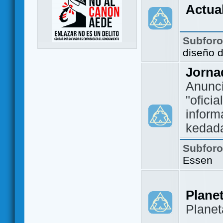
Actua
Subfor
diseño 
Jorna
Anunc
"ofici
inform
kedad
Subfor
Essen
Plane
Plane