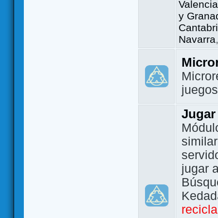
Valencia
y Grana
Cantabri
Navarra
Micro
Micror
juego
Jugar
Módulo
simila
servid
jugar 
Búsque
Kedada
recicl