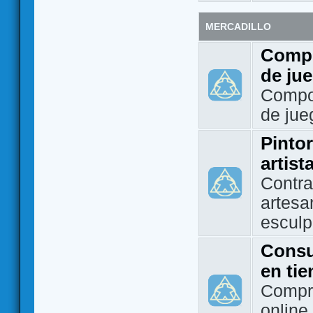
MERCADILLO
Compo
de ju
Compo
de jue
Pintor
artist
Contra
artesa
esculp
Consu
en ti
Compra
online 