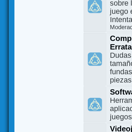
sobre 
juego 
Intent
Modera
Compo
Errat
Dudas
tamañ
fundas
piezas
Softw
Herram
aplica
juegos
Video