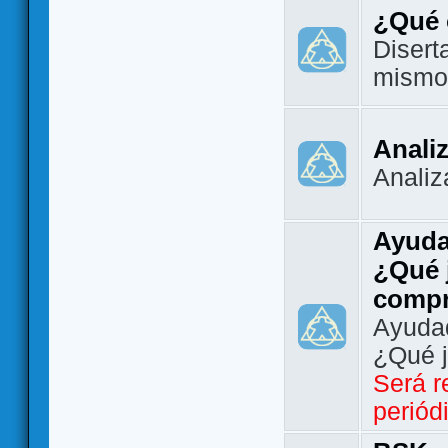
¿Qué 
Disert
mismo
Analiz
Analiz
Ayuda
¿Qué 
comp
Ayudad
¿Qué 
Será r
periód