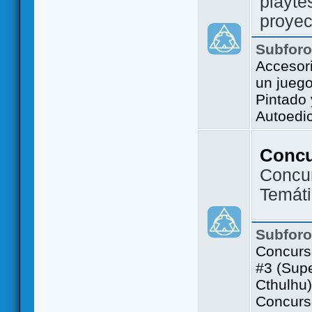
playte
proyec
Subfor
Accesor
un jueg
Pintado
Autoedi
Conc
Concu
Temát
Subfor
Concurs
#3 (Sup
Cthulhu)
Concurs