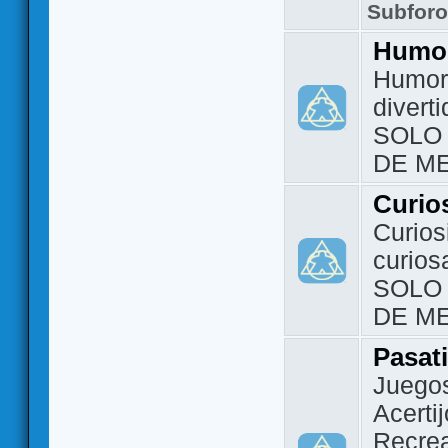
Subfor
Humo
Humor 
divert
SOLO
DE M
Curio
Curios
curios
SOLO
DE M
Pasat
Juegos
Acerti
Recrea