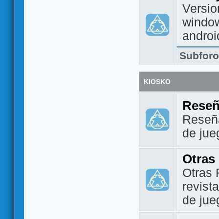
Versio
window
androi
Subfor
KIOSKO
Reseñ
Reseña
de jue
Otras
Otras 
revist
de jue