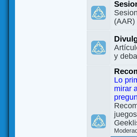
Sesio
Sesion
(AAR)
Divul
Artícu
y deba
Reco
Lo pri
mirar 
pregun
Recom
juegos
Geekli
Modera