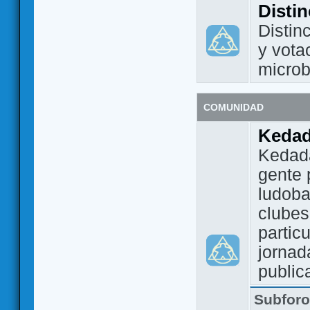
Disti
Distin
y vota
micro
COMUNIDAD
Keda
Kedada
gente 
ludoba
clubes
partic
jornad
public
Subfor