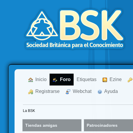
  Inicio
  Foro
Etiquetas
  Ezine
  Registrarse
  Webchat
  Ayuda
La BSK
Tiendas amigas
Patrocinadores