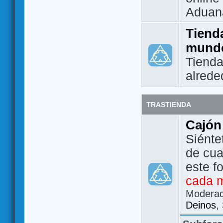
Aduan
Tienda
mund
Tienda
alrede
TRASTIENDA
Cajón
Siénte
de cua
este f
cada 
Modera
Deinos
,