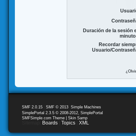
Usuari
Contraseñ
Duración de la sesión 
minuto
Recordar siemp
Usuario/Contraseñ
¿Olvi
SMF 2.0.15
|
SMF © 2013
,
Simple Machines
SimplePortal 2.3.5 © 2008-2012, SimplePortal
SMFSimple.com Theme | Skin Samp
Sitemap:
Boards
|
Topics
|
XML