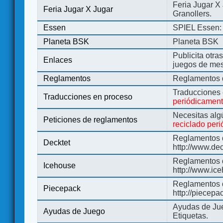
Feria Jugar X
Feria Jugar X Jugar
Granollers.
Essen
SPIEL Essen: 
Planeta BSK
Planeta BSK
Publicita otra
Enlaces
juegos de me
Reglamentos
Reglamentos d
Traducciones
Traducciones en proceso
periódicamen
Necesitas alg
Peticiones de reglamentos
reciclado per
Reglamentos d
Decktet
http://www.de
Reglamentos d
Icehouse
http://www.ic
Reglamentos 
Piecepack
http://piecepa
Ayudas de Jue
Ayudas de Juego
Etiquetas.