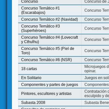
Concurso
Concurso de 
Concurso Temático #1
Concurso Temá
(Escarabajos)
Concurso Temático #2 (Navidad)
Concurso Tem
Concurso Temático #3
Concurso Tem
(Superhéroes)
Concurso Temático #4 (Lovecraft
Concurso Temá
y Cthulhu)
Concurso Temático #5 (Piel de
Concurso Temá
Toro)
Concurso Temático #6 (NSR)
Concurso Tem
Microjuegos d
18 cartas
opinar.
En Solitario
Juegos en soli
Componentes y partes de juegos
Componentes 
Contratación d
Pintores, escultores y artistas
esculpido y d
Subasta 2008
Subasta Bene