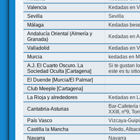
Valencia
Kedadas en V
Sevilla
Sevilla
Málaga
Kedadas bese
Andalucía Oriental (Almería y
Kedadas en An
Granada)
Valladolid
Kedadas en Va
Murcia
kedadas en M
A.J. El Cuarto Oscuro. La
Si te gustan l
Sociedad Oculta [Cartagena]
este es tu sit
El Duende [Murcia/El Palmar]
Club Meeple [Cartagena]
La Rioja y alrededores
Kedadas en L
Bar-Cafetería 
Cantabria-Asturias
XXIII, nº9, To
País Vasco
Vizcaya-Guip
Castilla la Mancha
Toledo, Albac
Navarra
Navarra