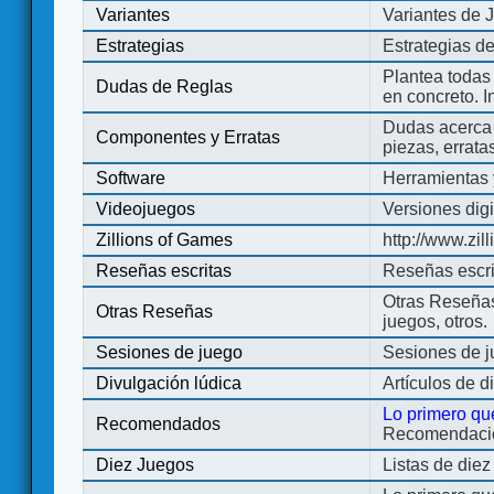
Variantes
Variantes de 
Estrategias
Estrategias d
Plantea todas
Dudas de Reglas
en concreto. 
Dudas acerca 
Componentes y Erratas
piezas, errata
Software
Herramientas 
Videojuegos
Versiones digi
Zillions of Games
http://www.zi
Reseñas escritas
Reseñas escri
Otras Reseñas 
Otras Reseñas
juegos, otros.
Sesiones de juego
Sesiones de 
Divulgación lúdica
Artículos de d
Lo primero qu
Recomendados
Recomendacion
Diez Juegos
Listas de die