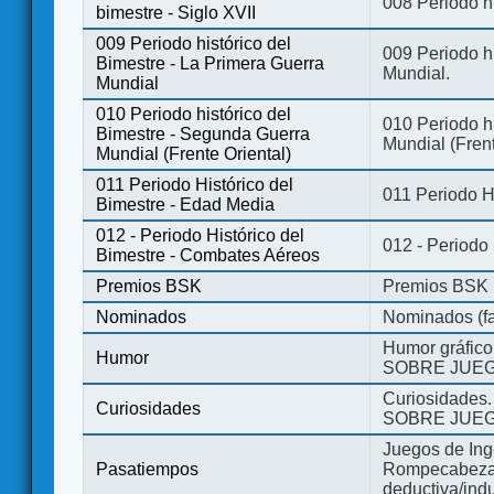
008 Periodo hi
bimestre - Siglo XVII
009 Periodo histórico del
009 Periodo hi
Bimestre - La Primera Guerra
Mundial.
Mundial
010 Periodo histórico del
010 Periodo h
Bimestre - Segunda Guerra
Mundial (Frent
Mundial (Frente Oriental)
011 Periodo Histórico del
011 Periodo H
Bimestre - Edad Media
012 - Periodo Histórico del
012 - Periodo
Bimestre - Combates Aéreos
Premios BSK
Premios BSK
Nominados
Nominados (fa
Humor gráfico
Humor
SOBRE JUEG
Curiosidades.
Curiosidades
SOBRE JUEG
Juegos de Ing
Pasatiempos
Rompecabezas
deductiva/indu