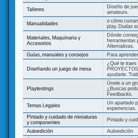
Diseño de jue
Talleres
amateurs.
o cómo currars
Manualidades
play. Dudas so
Dónde consegu
Materiales, Maquinaria y
herramientas 
Accesorios
Alternativas.
Guías, manuales y consejos
Para aprender
¿Qué te traes
Diseñando un juego de mesa
PROYECTOS co
ayudarte. Tra
Únete a un gru
Playtestings
¿Buscas probad
Feedbacks.
Un apartado pa
Temas Legales
experiencias.
Pintado y cuidado de miniaturas
Pintado y cui
y componentes
Autoedición
Autoedición