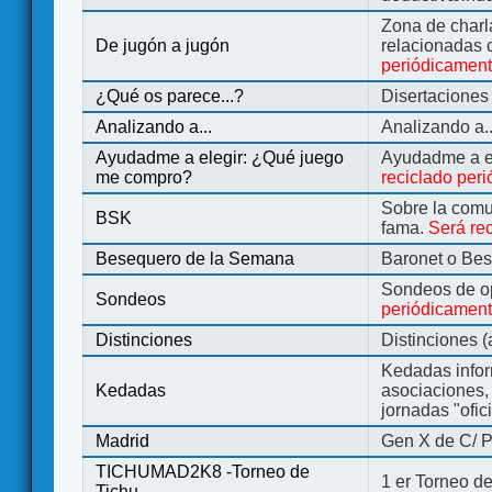
Zona de charl
De jugón a jugón
relacionadas 
periódicamen
¿Qué os parece...?
Disertaciones
Analizando a...
Analizando a..
Ayudadme a elegir: ¿Qué juego
Ayudadme a e
me compro?
reciclado per
Sobre la comu
BSK
fama.
Será re
Besequero de la Semana
Baronet o Be
Sondeos de o
Sondeos
periódicament
Distinciones
Distinciones 
Kedadas infor
Kedadas
asociaciones, 
jornadas "ofic
Madrid
Gen X de C/ P
TICHUMAD2K8 -Torneo de
1 er Torneo de
Tichu