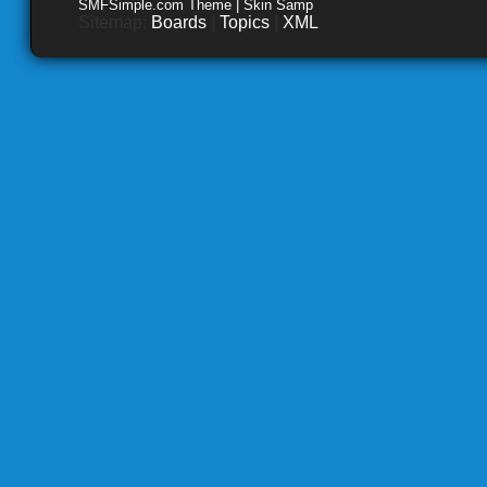
SMFSimple.com Theme | Skin Samp
Sitemap:
Boards
|
Topics
|
XML