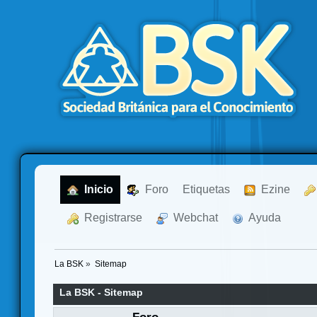
  Inicio
  Foro
Etiquetas
  Ezine
  Registrarse
  Webchat
  Ayuda
La BSK
»
Sitemap
La BSK - Sitemap