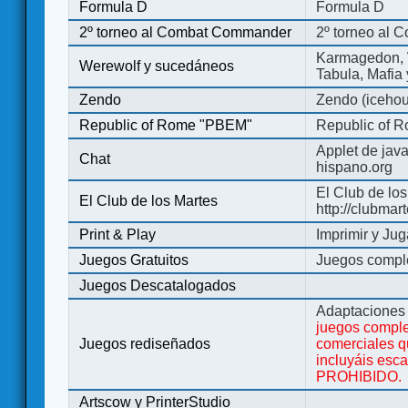
Formula D
Formula D
2º torneo al Combat Commander
2º torneo al
Karmagedon, W
Werewolf y sucedáneos
Tabula, Mafia
Zendo
Zendo (iceho
Republic of Rome "PBEM"
Republic of 
Applet de jav
Chat
hispano.org
El Club de los
El Club de los Martes
http://clubmar
Print & Play
Imprimir y Jug
Juegos Gratuitos
Juegos complet
Juegos Descatalogados
Adaptaciones 
juegos comple
Juegos rediseñados
comerciales q
incluyáis esc
PROHIBIDO.
Artscow y PrinterStudio