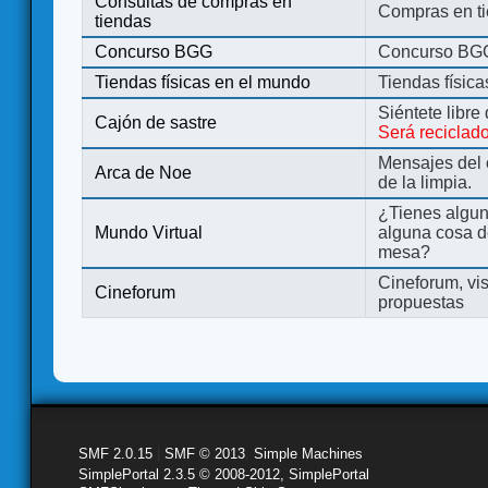
Consultas de compras en
Compras en ti
tiendas
Concurso BGG
Concurso BG
Tiendas físicas en el mundo
Tiendas físic
Siéntete libre
Cajón de sastre
Será reciclad
Mensajes del 
Arca de Noe
de la limpia.
¿Tienes algu
Mundo Virtual
alguna cosa d
mesa?
Cineforum, vis
Cineforum
propuestas
SMF 2.0.15
|
SMF © 2013
,
Simple Machines
SimplePortal 2.3.5 © 2008-2012, SimplePortal