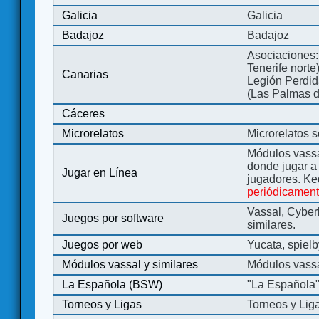
Galicia
Galicia
Badajoz
Badajoz
Asociaciones:
Tenerife norte
Canarias
Legión Perdida
(Las Palmas d
Cáceres
Microrelatos
Microrelatos 
Módulos vassa
donde jugar 
Jugar en Línea
jugadores. Ke
periódicamen
Vassal, Cyber
Juegos por software
similares.
Juegos por web
Yucata, spiel
Módulos vassal y similares
Módulos vassa
La Española (BSW)
"La Española
Torneos y Ligas
Torneos y Lig