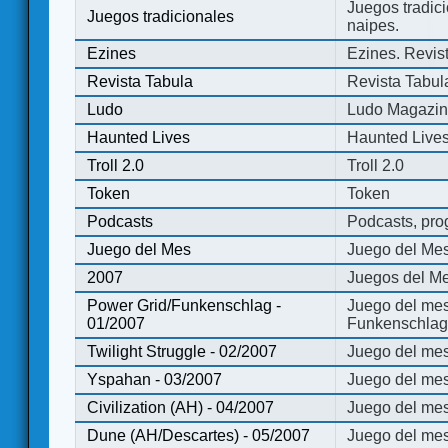
Juegos tradici
Juegos tradicionales
naipes.
Ezines
Ezines. Revist
Revista Tabula
Revista Tabul
Ludo
Ludo Magazi
Haunted Lives
Haunted Live
Troll 2.0
Troll 2.0
Token
Token
Podcasts
Podcasts, pro
Juego del Mes
Juego del Me
2007
Juegos del Me
Power Grid/Funkenschlag -
Juego del mes
01/2007
Funkenschlag 
Twilight Struggle - 02/2007
Juego del mes
Yspahan - 03/2007
Juego del me
Civilization (AH) - 04/2007
Juego del mes 
Dune (AH/Descartes) - 05/2007
Juego del me