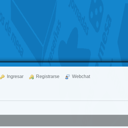
  Ingresar
  Registrarse
  Webchat