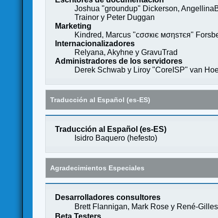
Joshua "groundup" Dickerson, AngellinaB
Trainor y Peter Duggan
Marketing
Kindred, Marcus "cσσкιє мσηѕтєя" Forsber
Internacionalizadores
Relyana, Akyhne y GravuTrad
Administradores de los servidores
Derek Schwab y Liroy "CoreISP" van Hoe
Traducción al Español (es-ES)
Traducción al Español (es-ES)
Isidro Baquero (
hefesto
)
Agradecimientos Especiales
Desarrolladores consultores
Brett Flannigan, Mark Rose y René-Gille
Beta Testers