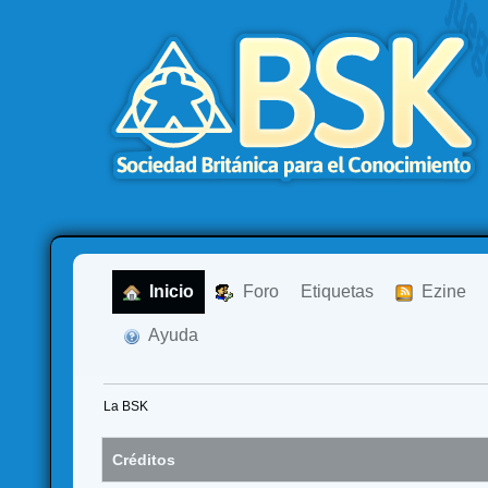
  Inicio
  Foro
Etiquetas
  Ezine
  Ayuda
La BSK
Créditos