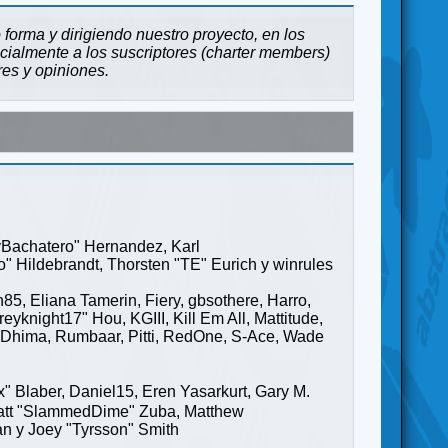
forma y dirigiendo nuestro proyecto, en los
cialmente a los suscriptores (charter members)
res y opiniones.
ayBachatero" Hernandez, Karl
" Hildebrandt, Thorsten "TE" Eurich y winrules
85, Eliana Tamerin, Fiery, gbsothere, Harro,
yknight17" Hou, KGIII, Kill Em All, Mattitude,
ge" Dhima, Rumbaar, Pitti, RedOne, S-Ace, Wade
Blaber, Daniel15, Eren Yasarkurt, Gary M.
 Matt "SlammedDime" Zuba, Matthew
an y Joey "Tyrsson" Smith