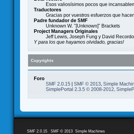
Esos valiosísimos pocos que incansableme
Traductores
Gracias por vuestros esfuerzos que hace
Padre fundador de SMF
Unknown W. "[Unknown]" Brackets
Project Managers Originales
Jeff Lewis, Joseph Fung y David Record
Y para los que hayamos olvidado, gracias!
Copyrights
Foro
SMF 2.0.15
|
SMF © 2013
,
Simple Machi
SimplePortal 2.3.5 © 2008-2012, SimpleP
SMF 2.0.15
|
SMF © 2013
,
Simple Machines