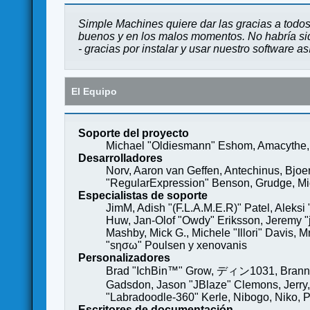
Simple Machines quiere dar las gracias a todos
buenos y en los malos momentos. No habría sido
- gracias por instalar y usar nuestro software a
El Equipo
Soporte del proyecto
Michael "Oldiesmann" Eshom, Amacythe, 
Desarrolladores
Norv, Aaron van Geffen, Antechinus, Bjoe
"RegularExpression" Benson, Grudge, Mich
Especialistas de soporte
JimM, Adish "(F.L.A.M.E.R)" Patel, Aleksi
Huw, Jan-Olof "Owdy" Eriksson, Jeremy "je
Mashby, Mick G., Michele "Illori" Davis, 
"sησω" Poulsen y xenovanis
Personalizadores
Brad "IchBin™" Grow, ディン1031, Brannon 
Gadsdon, Jason "JBlaze" Clemons, Jerry,
"Labradoodle-360" Kerle, Nibogo, Niko, P
Escritores de documentación