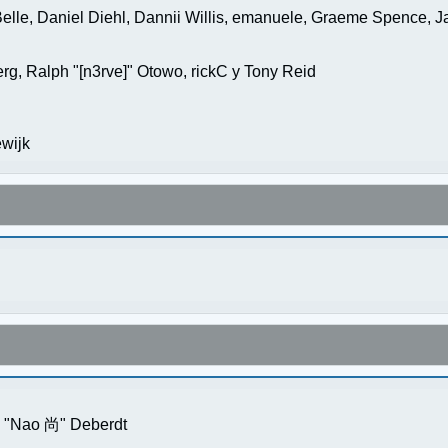
elle, Daniel Diehl, Dannii Willis, emanuele, Graeme Spence, 
g, Ralph "[n3rve]" Otowo, rickC y Tony Reid
wijk
s "Nao 尚" Deberdt