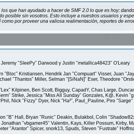
 los que han ayudado a hacer de SMF 2.0 lo que es hoy; dando 
 posible sin vosotros. Esto incluye a nuestros usuarios y espe
sí como por proveer una valiosa realimentación, reportes de erro
Jeremy "SleePy" Darwood y Justin "metallica48423" O'Leary
rn "Bloc" Kristiansen, Hendrik Jan "Compuart" Visser, Juan "J
ael "Thantos" Miller, Selman "[SiNaN]" Eser, Theodore "Orstio
 "Lex" Kilpinen, Ben Scott, Bigguy, CapadY, Chas Large, Duncan
rm" Strike, Jessica "Miss All Sunday" Gonzales, K@, Kevin "gre
MrPhil, Nick "Fizzy" Dyer, Nick "Ha²", Paul_Pauline, Piro "Sar
"B" Hall, Bryan "Runic" Deakin, Bulakbol, Colin "Shadow82x" 
 Jonathan "vbgamer45" Valentin, Kays, Killer Possum, Kirby,
eter "Arantor" Spicer, snork13, Spuds, Steven "Fustrate" Hoffm