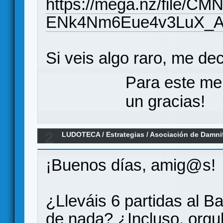
https://mega.nz/file/
ENk4Nm6Eue4v3LuX_
Si veis algo raro, me d
Para este me
un gracias!
2
LUDOTECA
/
Estrategias
/
Asociación de Damnif
¡Buenos días, amig@s!
¿Lleváis 6 partidas al B
de nada? ¿Incluso, orgul