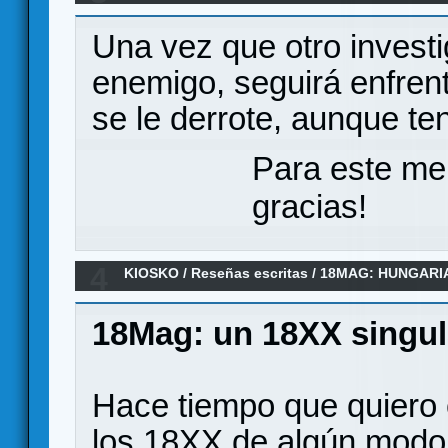
Una vez que otro investi
enemigo, seguirá enfren
se le derrote, aunque te
Para este me
gracias!
4
KIOSKO
/
Reseñas escritas
/
18MAG: HUNGARI
(Reseña)
18Mag: un 18XX singul
Hace tiempo que quiero 
los 18XX de algún modo