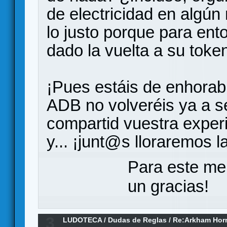
de electricidad en algún
lo justo porque para en
dado la vuelta a su toke
¡Pues estáis de enhorab
ADB no volveréis ya a s
compartid vuestra exper
y... ¡junt@s lloraremos 
Para este me
un gracias!
3
LUDOTECA
/
Dudas de Reglas
/
Re:Arkham Hor