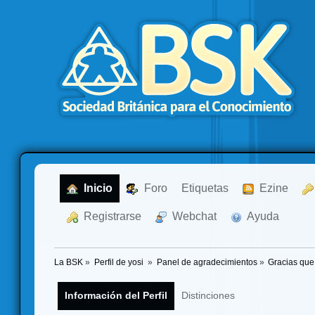
  Inicio
  Foro
Etiquetas
  Ezine
  Registrarse
  Webchat
  Ayuda
La BSK
»
Perfil de yosi 
»
Panel de agradecimientos
»
Gracias que
Información del Perfil
Distinciones