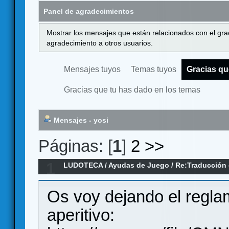
Panel de agradecimientos
Mostrar los mensajes que están relacionados con el gra
agradecimiento a otros usuarios.
Mensajes tuyos
Temas tuyos
Gracias qu
Gracias que tu has dado en los temas
Mensajes - yosi
Páginas: [
1
]
2
>>
1
LUDOTECA
/
Ayudas de Juego
/
Re:Traducción 
Os voy dejando el regl
aperitivo: