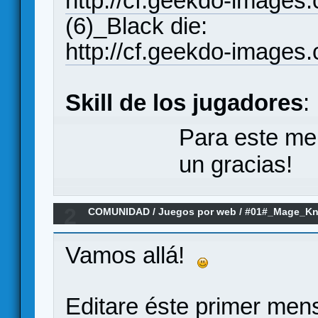
http://cf.geekdo-images
(6)_Black die:
http://cf.geekdo-images
Skill de los jugadores
:
Para este me
un gracias!
2
COMUNIDAD
/
Juegos por web
/
#01#_Mage_Kn
Vamos allá!
Editare éste primer men