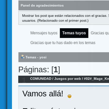
Panel de agradecimientos
Mostrar los post que están relacionados con el gracias.
usuarios. (Relacionado con el primer post.)
Mensajes tuyos
Temas tuyos
Gracias q
Gracias que tu has dado en los temas
Temas - yosi
Páginas: [
1
]
1
COMUNIDAD
/
Juegos por web
/
#02#_Mage_Kn
Vamos allá!