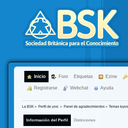
  Inicio
  Foro
Etiquetas
  Ezine
  Registrarse
  Webchat
  Ayuda
La BSK
»
Perfil de yosi 
»
Panel de agradecimientos
»
Temas tuyo
Información del Perfil
Distinciones