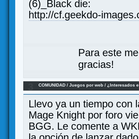
(6)_Black die:
http://cf.geekdo-images
Para este me
gracias!
3
COMUNIDAD
/
Juegos por web
/
¿Interesados e
MAGE KNIGHT por FORO?
Llevo ya un tiempo con la
Mage Knight por foro vi
BGG. Le comente a WKR s
la opción de lanzar dad