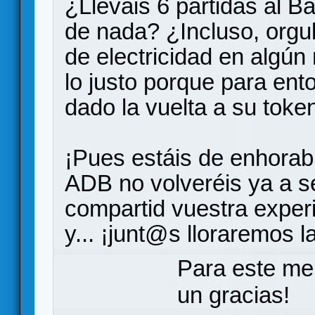
¿Lleváis 6 partidas al B
de nada? ¿Incluso, orgul
de electricidad en algún
lo justo porque para en
dado la vuelta a su toke
¡Pues estáis de enhorab
ADB no volveréis ya a s
compartid vuestra exper
y... ¡junt@s lloraremos 
Para este me
un gracias!