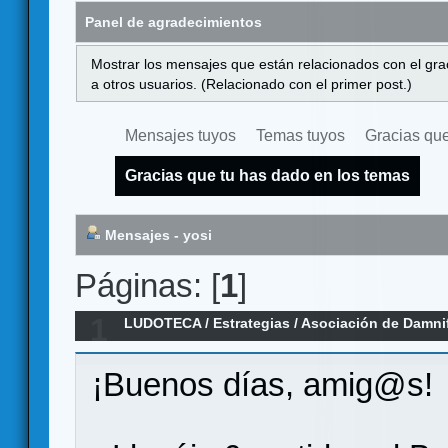
Panel de agradecimientos
Mostrar los mensajes que están relacionados con el gra
a otros usuarios. (Relacionado con el primer post.)
Mensajes tuyos
Temas tuyos
Gracias que
Gracias que tu has dado en los temas
Mensajes - yosi
Páginas: [
1
]
1
LUDOTECA
/
Estrategias
/
Asociación de Damnif
¡Buenos días, amig@s!