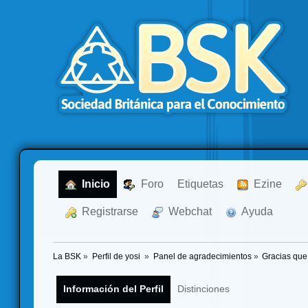
  Inicio
  Foro
Etiquetas
  Ezine
  Registrarse
  Webchat
  Ayuda
La BSK
»
Perfil de yosi 
»
Panel de agradecimientos
»
Gracias que
Información del Perfil
Distinciones