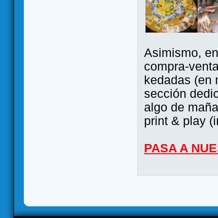
Asimismo, ent
compra-venta
kedadas (en 
sección dedi
algo de maña 
print & play (
PASA A NU