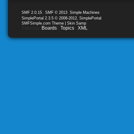
SMF 2.0.15
|
SMF © 2013
,
Simple Machines
SimplePortal 2.3.5 © 2008-2012, SimplePortal
SMFSimple.com Theme | Skin Samp
Sitemap:
Boards
|
Topics
|
XML