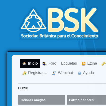
  Inicio
  Foro
Etiquetas
  Ezine
  Registrarse
  Webchat
  Ayuda
La BSK
Tiendas amigas
Patrocinadores